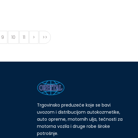
9
10
11
>
>>
Trgovinsko preduzeće koje se bavi
uvozom i distribucijom autokozmetike,
auto opreme, motornih ulja, tečnosti za
motorna vozila i druge robe široke
potrošnje.