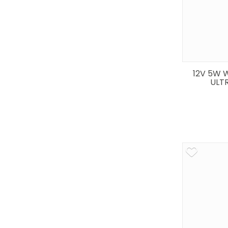
12V 5W W
ULTR