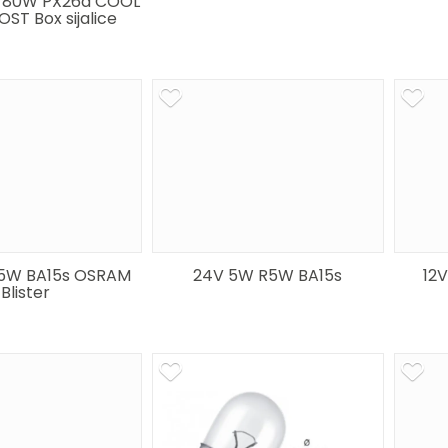
 80W PX26d COOL
ST Box sijalice
5W BA15s OSRAM
24V 5W R5W BA15s
12
Blister