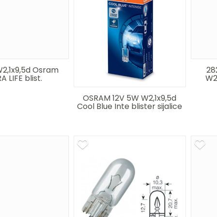
2,1x9,5d Osram
28
A LIFE blist.
W2
OSRAM 12V 5W W2,1x9,5d
Cool Blue Inte blister sijalice