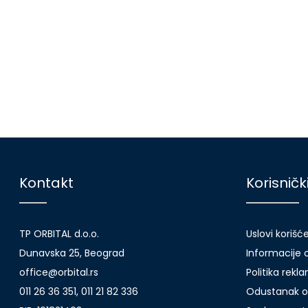
Kontakt
Korisničk
TP ORBITAL d.o.o.
Uslovi korišć
Dunavska 25, Beograd
Informacije o
office@orbital.rs
Politika rekl
011 26 36 351, 011 21 82 336
Odustanak o