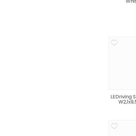
Whi
LEDriving 
W2,1x9