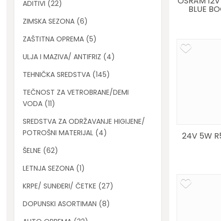
OSRAM 12V
ADITIVI (22)
BLUE BOO
ZIMSKA SEZONA (6)
ZAŠTITNA OPREMA (5)
ULJA I MAZIVA/ ANTIFRIZ (4)
TEHNIČKA SREDSTVA (145)
TEČNOST ZA VETROBRANE/DEMI
VODA (11)
SREDSTVA ZA ODRŽAVANJE HIGIJENE/
POTROŠNI MATERIJAL (4)
24V 5W R
ŠELNE (62)
LETNJA SEZONA (1)
KRPE/ SUNĐERI/ ČETKE (27)
DOPUNSKI ASORTIMAN (8)