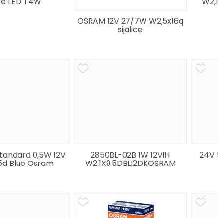
te LED T4W
W2,
OSRAM 12V 27/7W W2,5x16q
sijalice
Standard 0,5W 12V
2850BL-02B 1W 12VIH
24V 
,5d Blue Osram
W2.1X9.5DBLI2DKOSRAM