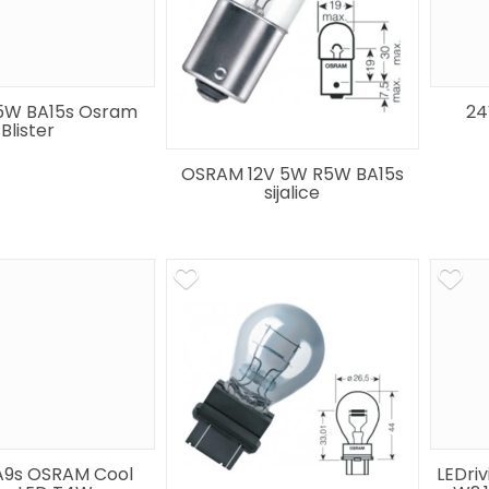
5W BA15s Osram
24
Blister
OSRAM 12V 5W R5W BA15s
sijalice
A9s OSRAM Cool
LEDri