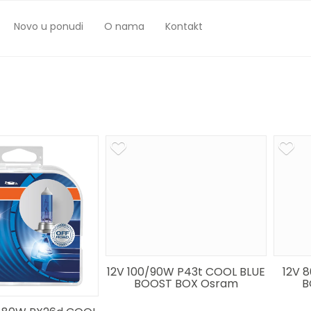
Novo u ponudi
O nama
Kontakt
12V 100/90W P43t COOL BLUE
12V 
BOOST BOX Osram
B