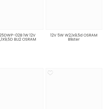
25DWP-02B 1W 12V
12V 5W W2,1x9,5d OSRAM
,1X9,5D BLI2 OSRAM
Blister