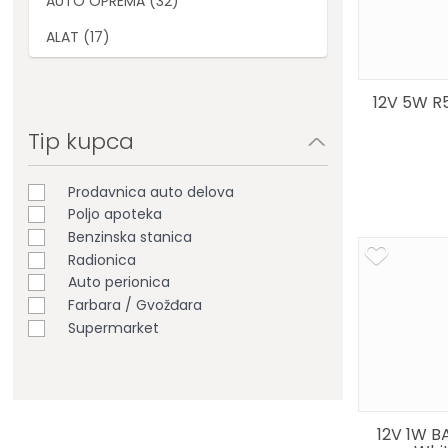
AUTO OPREMA (32)
ALAT (17)
12V 5W R
Tip kupca
Prodavnica auto delova
Poljo apoteka
Benzinska stanica
Radionica
Auto perionica
Farbara / Gvožđara
Supermarket
12V 1W B