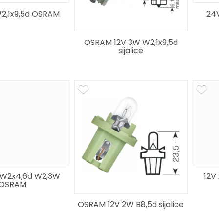
2,1x9,5d OSRAM
24V
OSRAM 12V 3W W2,1x9,5d
sijalice
 W2x4,6d W2,3W
12V
OSRAM
OSRAM 12V 2W B8,5d sijalice