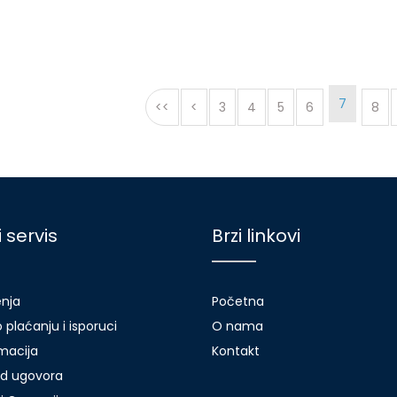
7
<<
<
3
4
5
6
8
i servis
Brzi linkovi
enja
Početna
 plaćanju i isporuci
O nama
amacija
Kontakt
d ugovora