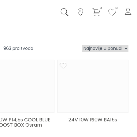
0
0
963
80W P14,5s COOL BLUE
24V 10W R10W BA15s
OOST BOX Osram