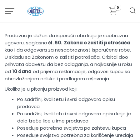
0
Prodavac je dužan da isporuči robu koja je saobrazna
ugovoru, saglasno
čl. 50.
Zakona o zaštiti potrošača
kao i da odgovara za nesaobraznost isporučene robe.
U skladu sa Zakonom o zaštiti potrošača, Orbital doo
prihvata obavezu da bez odlaganja, a najkasnije u roku
od
10 dana
od prijema reklamacije, odgovori kupcu sa
obrazloženjem odluke i predlogom rešavanja.
Ukoliko je u pitanju proizvod koji:
Po sadržini, kvalitetu i svrsi odgovara opisu
prodavca
Po sadržini, kvalitetu i svrsi odgovara opisu koje je
dalo treće lice u ime prodavca
Poseduje potrebna svojstva po zahtevu kupca
Poseduje svojstva potrebna za korišćenje uređaja