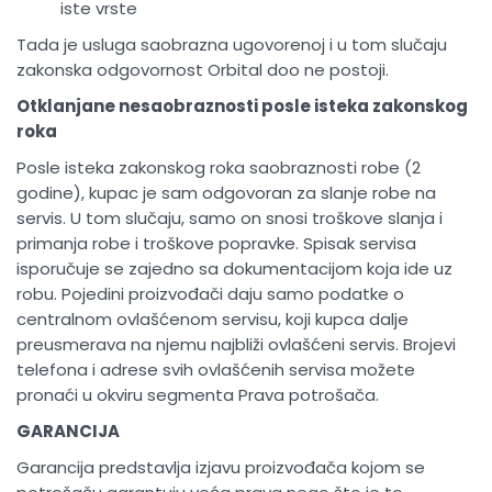
iste vrste
Tada je usluga saobrazna ugovorenoj i u tom slučaju
zakonska odgovornost Orbital doo ne postoji.
Otklanjane nesaobraznosti posle isteka zakonskog
roka
Posle isteka zakonskog roka saobraznosti robe (2
godine), kupac je sam odgovoran za slanje robe na
servis. U tom slučaju, samo on snosi troškove slanja i
primanja robe i troškove popravke. Spisak servisa
isporučuje se zajedno sa dokumentacijom koja ide uz
robu. Pojedini proizvođači daju samo podatke o
centralnom ovlašćenom servisu, koji kupca dalje
preusmerava na njemu najbliži ovlašćeni servis. Brojevi
telefona i adrese svih ovlašćenih servisa možete
pronaći u okviru segmenta Prava potrošača.
GARANCIJA
Garancija predstavlja izjavu proizvođača kojom se