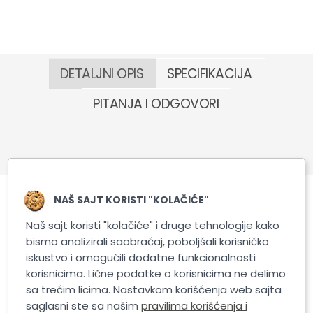
DETALJNI OPIS
SPECIFIKACIJA
PITANJA I ODGOVORI
NAŠ SAJT KORISTI "KOLAČIĆE"
Naš sajt koristi "kolačiće" i druge tehnologije kako
Slični proizvodi
bismo analizirali saobraćaj, poboljšali korisničko
iskustvo i omogućili dodatne funkcionalnosti
korisnicima. Lične podatke o korisnicima ne delimo
sa trećim licima. Nastavkom korišćenja web sajta
saglasni ste sa našim
pravilima korišćenja i