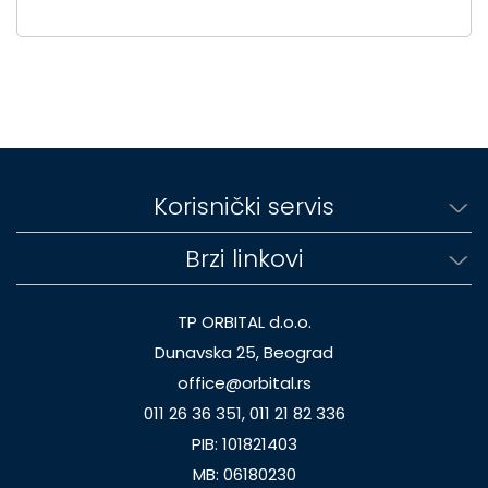
Korisnički servis
Brzi linkovi
TP ORBITAL d.o.o.
Dunavska 25, Beograd
office@orbital.rs
011 26 36 351, 011 21 82 336
PIB: 101821403
MB: 06180230