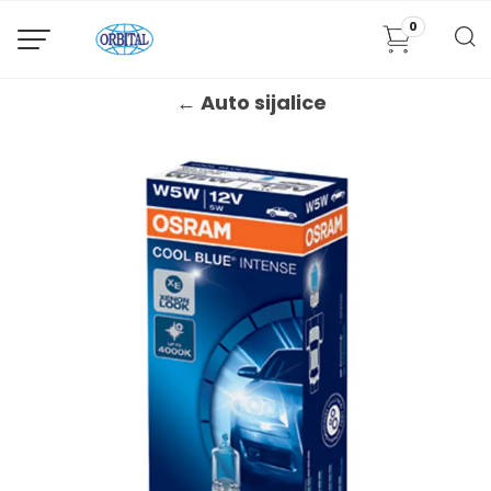
0
← Auto sijalice