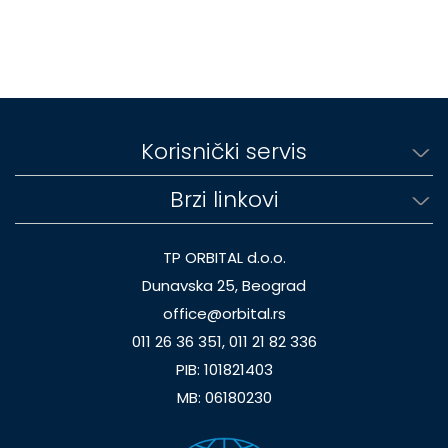
Korisnički servis
Brzi linkovi
TP ORBITAL d.o.o.
Dunavska 25, Beograd
office@orbital.rs
011 26 36 351, 011 21 82 336
PIB: 101821403
MB: 06180230