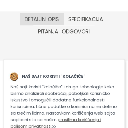
DETALJNI OPIS
SPECIFIKACIJA
PITANJA I ODGOVORI
NAŠ SAJT KORISTI "KOLAČIĆE"
Slični proizvodi
Naš sajt koristi "kolačiće" i druge tehnologije kako
bismo analizirali saobraćaj, poboljšali korisničko
iskustvo i omogućili dodatne funkcionalnosti
korisnicima. Lične podatke o korisnicima ne delimo
sa trećim licima. Nastavkom korišćenja web sajta
saglasni ste sa našim
pravilima korišćenja i
polisom privatnosti
.xx