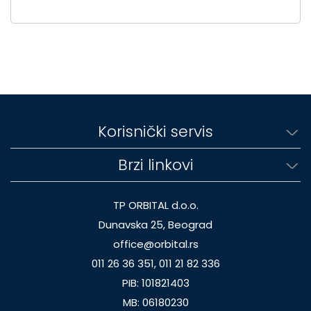
Korisnički servis
Brzi linkovi
TP ORBITAL d.o.o.
Dunavska 25, Beograd
office@orbital.rs
011 26 36 351, 011 21 82 336
PIB: 101821403
MB: 06180230