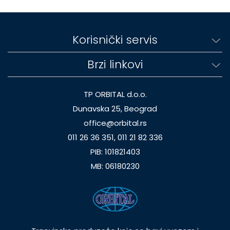
Korisnički servis
Brzi linkovi
TP ORBITAL d.o.o.
Dunavska 25, Beograd
office@orbital.rs
011 26 36 351, 011 21 82 336
PIB: 101821403
MB: 06180230