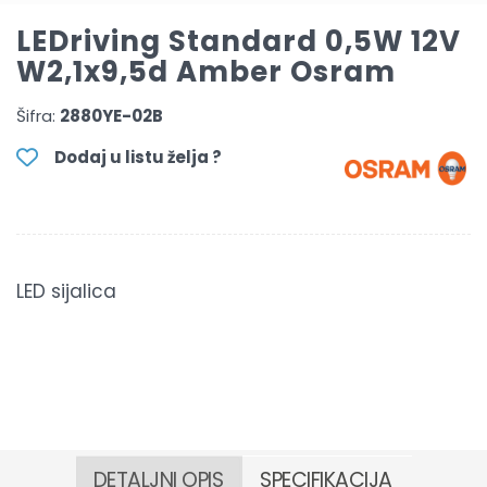
LEDriving Standard 0,5W 12V
W2,1x9,5d Amber Osram
Šifra:
2880YE-02B
Dodaj u listu želja ?
LED sijalica
DETALJNI OPIS
SPECIFIKACIJA