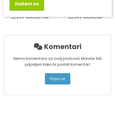
Slažem se
LUCAS Rotacija LED R10,
LUCAS Rotacija LED R10,
12/24V MAGNETNA
12/24V NASADNA
Komentari
Nema komentara za ovaj proizvod. Morate biti
prijavljeni kako bi poslali komentar!
Prijavi se