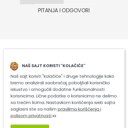
PITANJA I ODGOVORI
Slični proizvodi
NAŠ SAJT KORISTI "KOLAČIĆE"
Naš sajt koristi "kolačiće" i druge tehnologije kako
bismo analizirali saobraćaj, poboljšali korisničko
iskustvo i omogućili dodatne funkcionalnosti
korisnicima. Lične podatke o korisnicima ne delimo
sa trećim licima. Nastavkom korišćenja web sajta
saglasni ste sa našim
pravilima korišćenja i
polisom privatnosti
.xx