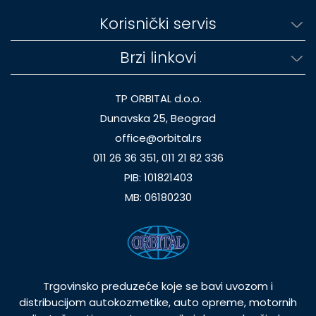
Korisnički servis
Brzi linkovi
TP ORBITAL d.o.o.
Dunavska 25, Beograd
office@orbital.rs
011 26 36 351, 011 21 82 336
PIB: 101821403
MB: 06180230
Trgovinsko preduzeće koje se bavi uvozom i
distribucijom autokozmetike, auto opreme, motornih