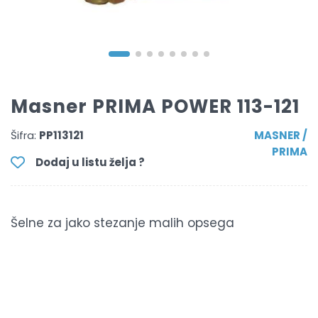
Masner PRIMA POWER 113-121
Šifra:
PP113121
MASNER /
PRIMA
Dodaj u listu želja ?
Šelne za jako stezanje malih opsega