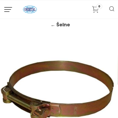
0
← Šelne