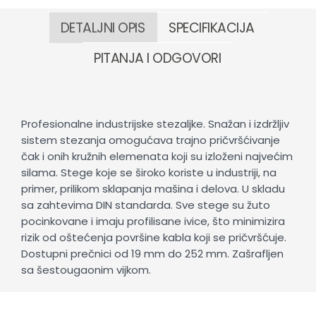
DETALJNI OPIS
SPECIFIKACIJA
PITANJA I ODGOVORI
Profesionalne industrijske stezaljke. Snažan i izdržljiv
sistem stezanja omogućava trajno pričvršćivanje
čak i onih kružnih elemenata koji su izloženi najvećim
silama. Stege koje se široko koriste u industriji, na
primer, prilikom sklapanja mašina i delova. U skladu
sa zahtevima DIN standarda. Sve stege su žuto
pocinkovane i imaju profilisane ivice, što minimizira
rizik od oštećenja površine kabla koji se pričvršćuje.
Dostupni prečnici od 19 mm do 252 mm. Zašrafljen
sa šestougaonim vijkom.