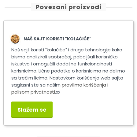
Povezani proizvodi
NAŠ SAJT KORISTI "KOLAČIĆE"
Naš sajt koristi "kolačiće" i druge tehnologije kako
bismo analizirali saobraćaj, poboljšali korisničko
iskustvo i omogućili dodatne funkcionalnosti
korisnicima. Lične podatke o korisnicima ne delimo
sa trećim licima. Nastavkom korišćenja web sajta
saglasni ste sa našim
pravilima korišćenja i
polisom privatnosti
.xx
Masner PRIMA POWER
Masner PRIMA POWER
M
240-252
227-239
Slažem se