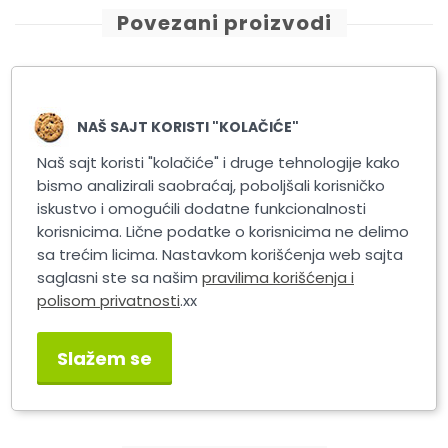
Povezani proizvodi
NAŠ SAJT KORISTI "KOLAČIĆE"
Naš sajt koristi "kolačiće" i druge tehnologije kako
bismo analizirali saobraćaj, poboljšali korisničko
iskustvo i omogućili dodatne funkcionalnosti
korisnicima. Lične podatke o korisnicima ne delimo
sa trećim licima. Nastavkom korišćenja web sajta
saglasni ste sa našim
pravilima korišćenja i
polisom privatnosti
.xx
Masner PRIMA POWER
Masner PRIMA POWER
240-252
227-239
Slažem se