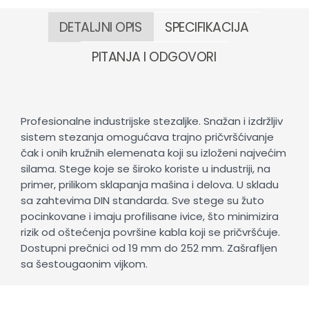
DETALJNI OPIS
SPECIFIKACIJA
PITANJA I ODGOVORI
Profesionalne industrijske stezaljke. Snažan i izdržljiv
sistem stezanja omogućava trajno pričvršćivanje
čak i onih kružnih elemenata koji su izloženi najvećim
silama. Stege koje se široko koriste u industriji, na
primer, prilikom sklapanja mašina i delova. U skladu
sa zahtevima DIN standarda. Sve stege su žuto
pocinkovane i imaju profilisane ivice, što minimizira
rizik od oštećenja površine kabla koji se pričvršćuje.
Dostupni prečnici od 19 mm do 252 mm. Zašrafljen
sa šestougaonim vijkom.