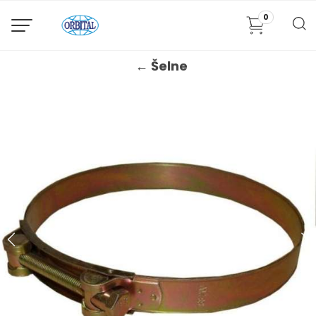
0
← Šelne