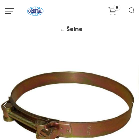
0
← Šelne