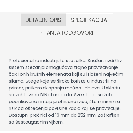
DETALJNI OPIS
SPECIFIKACIJA
PITANJA I ODGOVORI
Profesionalne industrijske stezaljke. Snažan i izdržljiv
sistem stezanja omogućava trajno pričvršćivanje
čak i onih kružnih elemenata koji su izloženi najvećim
silama. Stege koje se široko koriste u industriji, na
primer, prilikom sklapanja mašina i delova. U skladu
sa zahtevima DIN standarda. Sve stege su žuto
pocinkovane i imaju profilisane ivice, što minimizira
rizik od oštećenja površine kabla koji se pričvršćuje.
Dostupni prečnici od 19 mm do 252 mm. Zašrafljen
sa šestougaonim vijkom.