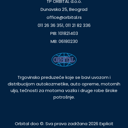
TP ORBITAL d.o.o.
Dunavska 25, Beograd
office@orbital.rs
011 26 36 351, 011 21 82 336
PIB: 101821403
MB: 06180230
Trgovinsko preduzeće koje se bavi uvozom i
distribucijom autokozmetike, auto opreme, motornih
ulja, tečnosti za motorna vozila i druge robe široke
potrošnje.
Orbital doo ©. Sva prava zadržana 2026
Explicit