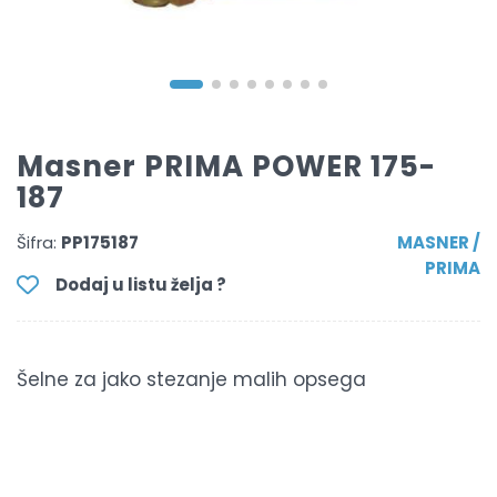
Masner PRIMA POWER 175-
187
Šifra:
PP175187
MASNER /
PRIMA
Dodaj u listu želja ?
Šelne za jako stezanje malih opsega