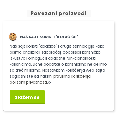
Povezani proizvodi
NAŠ SAJT KORISTI "KOLAČIĆE"
Naš sajt koristi "kolačiće" i druge tehnologije kako
bismo analizirali saobraćaj, poboljšali korisničko
iskustvo i omogućili dodatne funkcionalnosti
korisnicima. Lične podatke o korisnicima ne delimo
sa trećim licima. Nastavkom korišćenja web sajta
saglasni ste sa našim
pravilima korišćenja i
polisom privatnosti
.xx
Masner PRIMA POWER
Masner PRIMA POWER
240-252
227-239
Slažem se