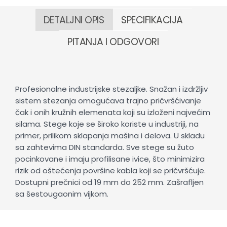
DETALJNI OPIS
SPECIFIKACIJA
PITANJA I ODGOVORI
Profesionalne industrijske stezaljke. Snažan i izdržljiv
sistem stezanja omogućava trajno pričvršćivanje
čak i onih kružnih elemenata koji su izloženi najvećim
silama. Stege koje se široko koriste u industriji, na
primer, prilikom sklapanja mašina i delova. U skladu
sa zahtevima DIN standarda. Sve stege su žuto
pocinkovane i imaju profilisane ivice, što minimizira
rizik od oštećenja površine kabla koji se pričvršćuje.
Dostupni prečnici od 19 mm do 252 mm. Zašrafljen
sa šestougaonim vijkom.