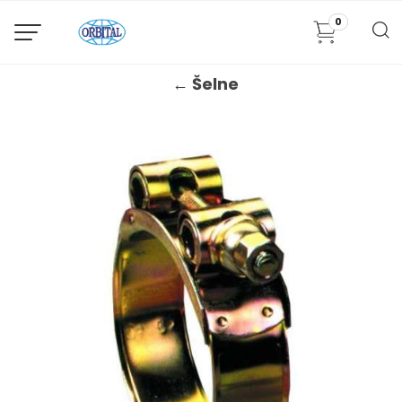
0
← Šelne