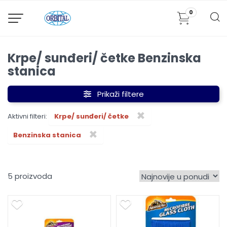
0
Krpe/ sunđeri/ četke Benzinska
stanica
Prikaži filtere
×
Aktivni filteri:
Krpe/ sunđeri/ četke
×
Benzinska stanica
5