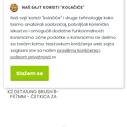
Armor All Krpa za
K2 DETAILING BRUSH 16-
NAŠ SAJT KORISTI "KOLAČIĆE"
poliranje
31MM ČETKICA ZA
DETAJLING
Naš sajt koristi "kolačiće" i druge tehnologije kako
bismo analizirali saobraćaj, poboljšali korisničko
iskustvo i omogućili dodatne funkcionalnosti
korisnicima. Lične podatke o korisnicima ne delimo
sa trećim licima. Nastavkom korišćenja web sajta
saglasni ste sa našim
pravilima korišćenja i
polisom privatnosti
.xx
Slažem se
K2 DETAILING BRUSH 8-
FI17MM - ČETKICA ZA
DETAJLING