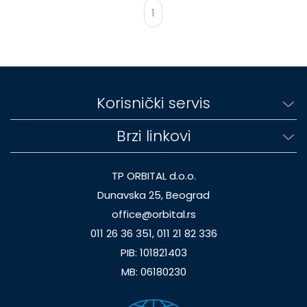
1
Korisnički servis
Brzi linkovi
TP ORBITAL d.o.o.
Dunavska 25, Beograd
office@orbital.rs
011 26 36 351, 011 21 82 336
PIB: 101821403
MB: 06180230