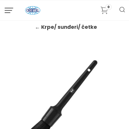
0
← Krpe/ sunđeri/ četke