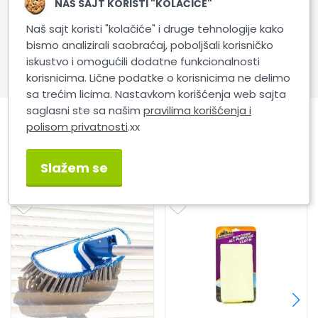
NAŠ SAJT KORISTI "KOLAČIĆE"
Veličina: 16,
Prečnik: 31 mm,
Naš sajt koristi "kolačiće" i druge tehnologije kako
Visina čekinje: 44 mm,
bismo analizirali saobraćaj, poboljšali korisničko
Ukupna dužina: 23 cm.
iskustvo i omogućili dodatne funkcionalnosti
korisnicima. Lične podatke o korisnicima ne delimo
sa trećim licima. Nastavkom korišćenja web sajta
saglasni ste sa našim
pravilima korišćenja i
polisom privatnosti
.xx
Slični proizvodi
Slažem se