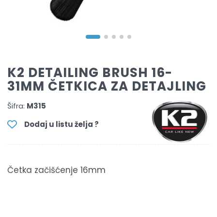
K2 DETAILING BRUSH 16-
31MM ČETKICA ZA DETAJLING
Šifra:
M315
Dodaj u listu želja ?
Četka začišćenje 16mm