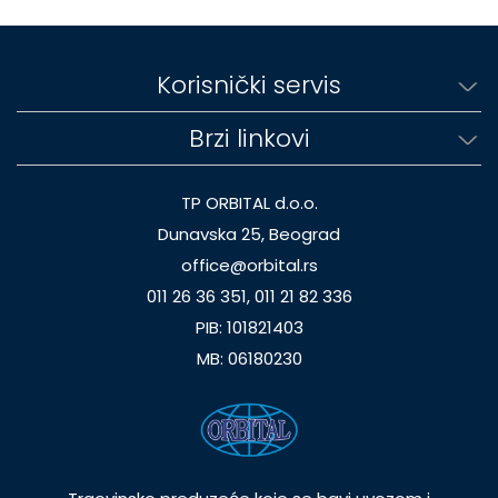
Korisnički servis
Brzi linkovi
TP ORBITAL d.o.o.
Dunavska 25, Beograd
office@orbital.rs
011 26 36 351, 011 21 82 336
PIB: 101821403
MB: 06180230