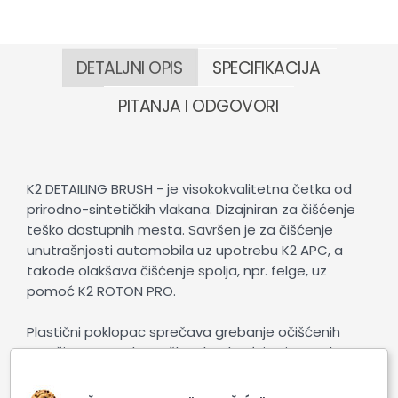
DETALJNI OPIS
SPECIFIKACIJA
PITANJA I ODGOVORI
K2 DETAILING BRUSH - je visokokvalitetna četka od
prirodno-sintetičkih vlakana. Dizajniran za čišćenje
teško dostupnih mesta. Savršen je za čišćenje
unutrašnjosti automobila uz upotrebu K2 APC, a
takođe olakšava čišćenje spolja, npr. felge, uz
pomoć K2 ROTON PRO.
Plastični poklopac sprečava grebanje očišćenih
površina, a zgodna ručka obezbeđuje siguran hvat.
Dimenzije: