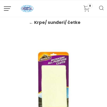
0
← Krpe/ sunđeri/ četke