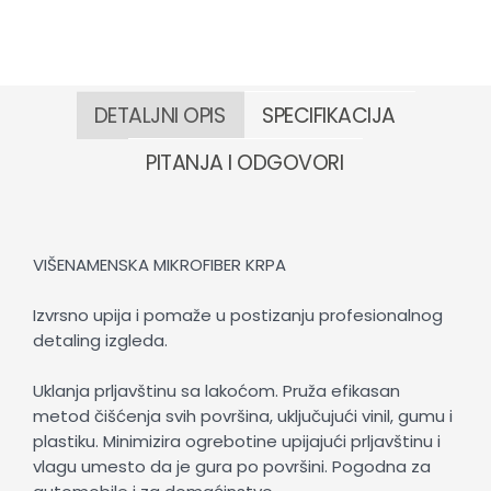
DETALJNI OPIS
SPECIFIKACIJA
PITANJA I ODGOVORI
VIŠENAMENSKA MIKROFIBER KRPA
Izvrsno upija i pomaže u postizanju profesionalnog
detaling izgleda.
Uklanja prljavštinu sa lakoćom. Pruža efikasan
metod čišćenja svih površina, uključujući vinil, gumu i
plastiku. Minimizira ogrebotine upijajući prljavštinu i
vlagu umesto da je gura po površini. Pogodna za