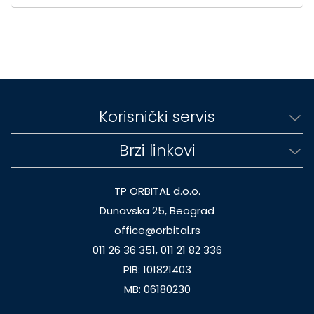
Korisnički servis
Brzi linkovi
TP ORBITAL d.o.o.
Dunavska 25, Beograd
office@orbital.rs
011 26 36 351, 011 21 82 336
PIB: 101821403
MB: 06180230