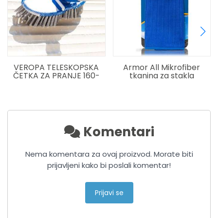
ROPA TELESKOPSKA
Armor All Mikrofiber
A
TKA ZA PRANJE 160-
tkanina za stakla
300CM SOFT MEKA
Komentari
Nema komentara za ovaj proizvod. Morate biti
prijavljeni kako bi poslali komentar!
Prijavi se