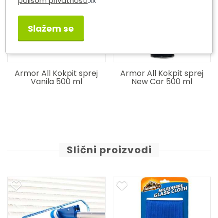
polisom privatnosti
.xx
Slažem se
 All Kokpit sprej
Armor All Kokpit sprej
Armor 
anila 500 ml
New Car 500 ml
tkani
Slični proizvodi