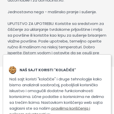
automobile i za domaćinstvo.
Jednostavna nega - mašinsko pranje i sušenje.
UPUTSTVO ZA UPOTREBU: Koristite sa sredstvom za
čišćenje za uklanjanje tvrdokorne prljavštine i mrlja
sa površine ili koristite kao krpu za sušenje brisanjem
vlažne površine. Posle upotrebe, temeljno operite
ručno ili mašinom na niskoj temperaturi. Dobro
isperite čistom vodom i ostavite da se osuši pre
skladištenja.
NAŠ SAJT KORISTI "KOLAČIĆE"
Naš sajt koristi "kolačiće" i druge tehnologije kako
Povezani proizvodi
bismo analizirali saobraćaj, poboljšali korisničko
iskustvo i omogućili dodatne funkcionalnosti
korisnicima. Lične podatke o korisnicima ne delimo
sa trećim licima. Nastavkom korišćenja web sajta
saglasni ste sa našim
pravilima korišćenja i