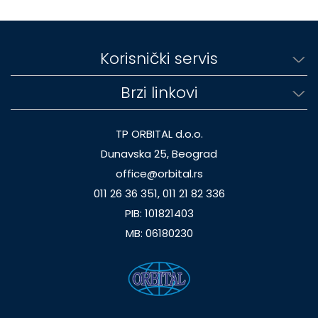
Korisnički servis
Brzi linkovi
TP ORBITAL d.o.o.
Dunavska 25, Beograd
office@orbital.rs
011 26 36 351, 011 21 82 336
PIB: 101821403
MB: 06180230