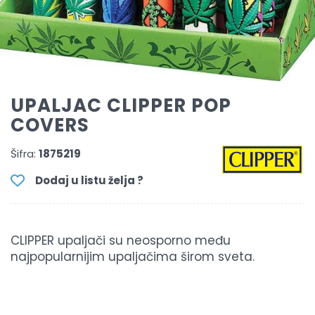
UPALJAC CLIPPER POP
COVERS
Šifra:
1875219
Dodaj u listu želja ?
CLIPPER upaljači su neosporno među
najpopularnijim upaljačima širom sveta.