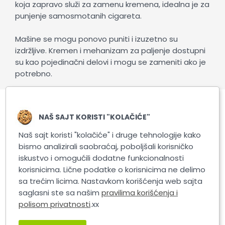
koja zapravo služi za zamenu kremena, idealna je za
punjenje samosmotanih cigareta.
Mašine se mogu ponovo puniti i izuzetno su
izdržljive. Kremen i mehanizam za paljenje dostupni
su kao pojedinačni delovi i mogu se zameniti ako je
potrebno.
Povezani proizvodi
NAŠ SAJT KORISTI "KOLAČIĆE"
Naš sajt koristi "kolačiće" i druge tehnologije kako
bismo analizirali saobraćaj, poboljšali korisničko
iskustvo i omogućili dodatne funkcionalnosti
korisnicima. Lične podatke o korisnicima ne delimo
sa trećim licima. Nastavkom korišćenja web sajta
saglasni ste sa našim
pravilima korišćenja i
polisom privatnosti
.xx