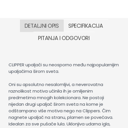
DETALJNI OPIS
SPECIFIKACIJA
PITANJA I ODGOVORI
CLIPPER upaljači su neosporno među najpopularnijim
upaljačima širom sveta.
Oni su apsolutno nesalomljivi, a neverovatna
raznolikost motiva učinila ih je omiljenim
predmetima mnogih kolekcionara. Ne postoji
nijedan drugi upaljač širom sveta na kome je
odštampano više motiva nego na Clippers. Čim
nagnete upaljač na stranu, plamen se povećava.
Idealan za sve pušače lula. Uklonjiva udarna igla,