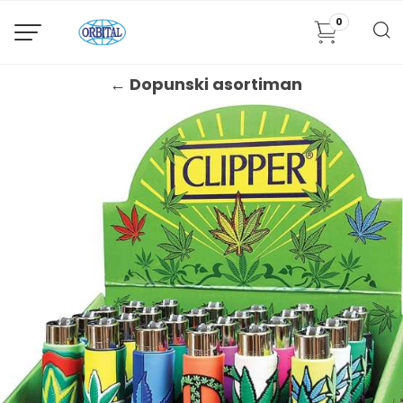
0
← Dopunski asortiman