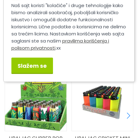
UPALJAC CRICKET MINI
UPALJAC CRICKET SIMPLI.
Naš sajt koristi "kolačiće" i druge tehnologije kako
GLOSSY
FUS.3
bismo analizirali saobraćaj, poboljšali korisničko
iskustvo i omogućili dodatne funkcionalnosti
korisnicima. Lične podatke o korisnicima ne delimo
sa trećim licima. Nastavkom korišćenja web sajta
saglasni ste sa našim
pravilima korišćenja i
polisom privatnosti
.xx
Slični proizvodi
Slažem se