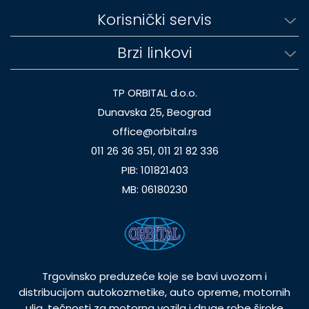
Korisnički servis
Brzi linkovi
TP ORBITAL d.o.o.
Dunavska 25, Beograd
office@orbital.rs
011 26 36 351, 011 21 82 336
PIB: 101821403
MB: 06180230
Trgovinsko preduzeće koje se bavi uvozom i
distribucijom autokozmetike, auto opreme, motornih
ulja, tečnosti za motorna vozila i druge robe široke