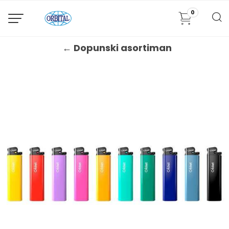
0
← Dopunski asortiman