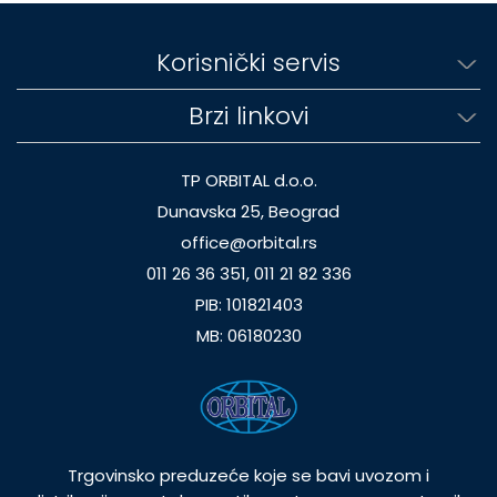
Korisnički servis
Brzi linkovi
TP ORBITAL d.o.o.
Dunavska 25, Beograd
office@orbital.rs
011 26 36 351, 011 21 82 336
PIB: 101821403
MB: 06180230
Trgovinsko preduzeće koje se bavi uvozom i