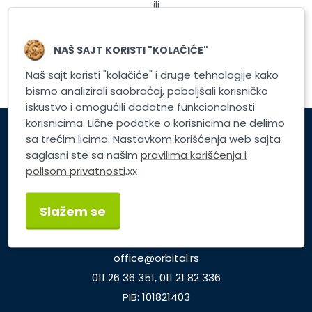
ili
Registrujte nalog
NAŠ SAJT KORISTI "KOLAČIĆE"
Naš sajt koristi "kolačiće" i druge tehnologije kako
bismo analizirali saobraćaj, poboljšali korisničko
iskustvo i omogućili dodatne funkcionalnosti
korisnicima. Lične podatke o korisnicima ne delimo
sa trećim licima. Nastavkom korišćenja web sajta
Korisnički servis
saglasni ste sa našim
pravilima korišćenja i
polisom privatnosti
.xx
Brzi linkovi
Slažem se
TP ORBITAL d.o.o.
Dunavska 25, Beograd
office@orbital.rs
011 26 36 351, 011 21 82 336
PIB: 101821403