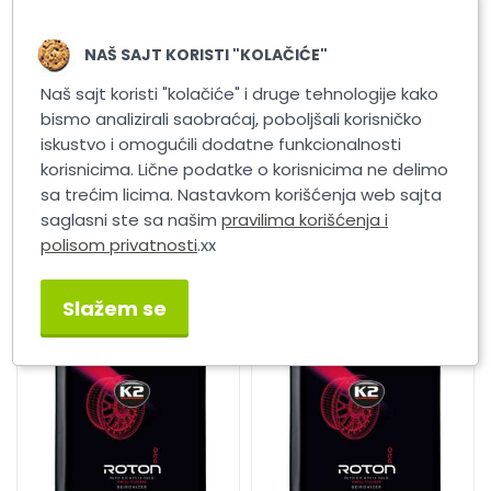
NAŠ SAJT KORISTI "KOLAČIĆE"
Naš sajt koristi "kolačiće" i druge tehnologije kako
bismo analizirali saobraćaj, poboljšali korisničko
iskustvo i omogućili dodatne funkcionalnosti
korisnicima. Lične podatke o korisnicima ne delimo
sa trećim licima. Nastavkom korišćenja web sajta
saglasni ste sa našim
pravilima korišćenja i
K2 SATINA PRO 1L SUNSET
K2 SATINA PRO 1L
FRESH
BLUEBERRY
polisom privatnosti
.xx
Slažem se