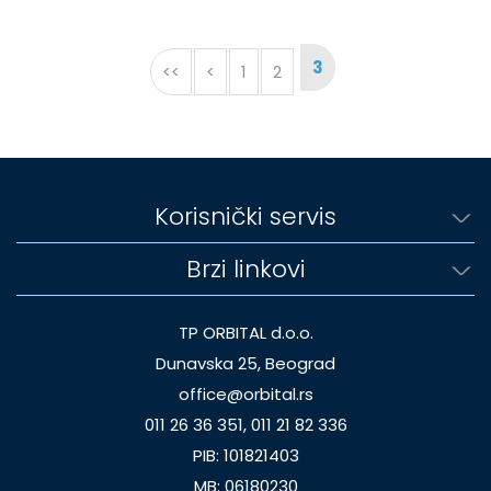
3
<<
<
1
2
Korisnički servis
Brzi linkovi
TP ORBITAL d.o.o.
Dunavska 25, Beograd
office@orbital.rs
011 26 36 351, 011 21 82 336
PIB: 101821403
MB: 06180230