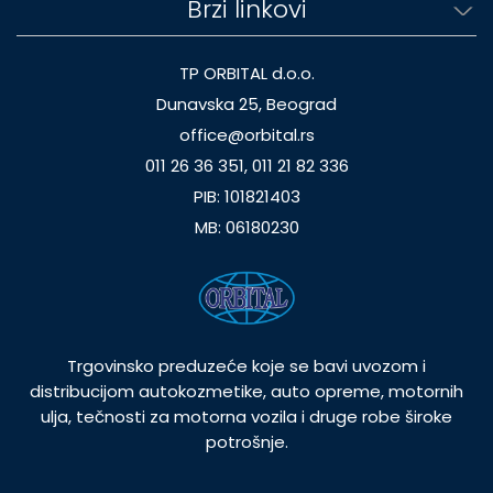
Brzi linkovi
TP ORBITAL d.o.o.
Dunavska 25, Beograd
office@orbital.rs
011 26 36 351, 011 21 82 336
PIB: 101821403
MB: 06180230
Trgovinsko preduzeće koje se bavi uvozom i
distribucijom autokozmetike, auto opreme, motornih
ulja, tečnosti za motorna vozila i druge robe široke
potrošnje.