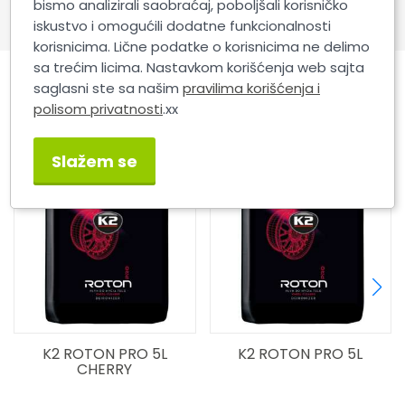
U slučaju velike prljavštine preporučuje se upotreba
bismo analizirali saobraćaj, poboljšali korisničko
K2 ROTON PRO sa K2 Detailing četkom.
iskustvo i omogućili dodatne funkcionalnosti
korisnicima. Lične podatke o korisnicima ne delimo
sa trećim licima. Nastavkom korišćenja web sajta
saglasni ste sa našim
pravilima korišćenja i
Povezani proizvodi
polisom privatnosti
.xx
Slažem se
5L
K2 ROTON PRO 5L
K2 ROTON PRO 1L