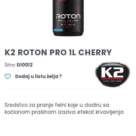
K2 ROTON PRO 1L CHERRY
Šifra:
D10012
Dodaj u listu želja ?
Sredstvo za pranje felni koje u dodiru sa
kočionom prašinom izaziva efekat krvavljenja