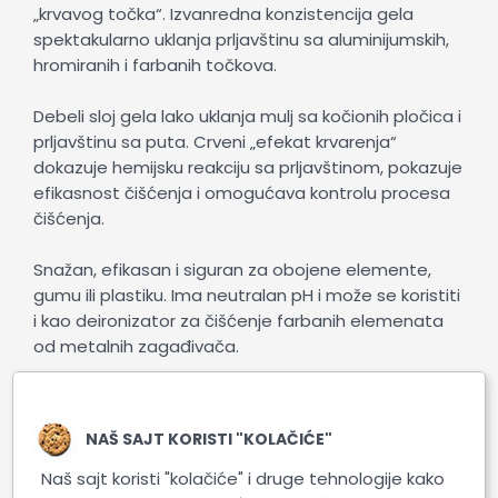
„krvavog točka“. Izvanredna konzistencija gela
spektakularno uklanja prljavštinu sa aluminijumskih,
hromiranih i farbanih točkova.
Debeli sloj gela lako uklanja mulj sa kočionih pločica i
prljavštinu sa puta. Crveni „efekat krvarenja“
dokazuje hemijsku reakciju sa prljavštinom, pokazuje
efikasnost čišćenja i omogućava kontrolu procesa
čišćenja.
Snažan, efikasan i siguran za obojene elemente,
gumu ili plastiku. Ima neutralan pH i može se koristiti
i kao deironizator za čišćenje farbanih elemenata
od metalnih zagađivača.
Štaviše, karakterističan miris ove vrste proizvoda
zamenili smo delikatnim mirisom trešnje kako bismo
NAŠ SAJT KORISTI "KOLAČIĆE"
K2 Roton Pro učinili još udobnijim za upotrebu.
Naš sajt koristi "kolačiće" i druge tehnologije kako