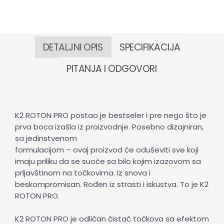
DETALJNI OPIS
SPECIFIKACIJA
PITANJA I ODGOVORI
K2 ROTON PRO postao je bestseler i pre nego što je
prva boca izašla iz proizvodnje. Posebno dizajniran,
sa jedinstvenom
formulacijom – ovaj proizvod će oduševiti sve koji
imaju priliku da se suoče sa bilo kojim izazovom sa
prljavštinom na točkovima. Iz snova i
beskompromisan. Rođen iz strasti i iskustva. To je K2
ROTON PRO.
K2 ROTON PRO je odličan čistač točkova sa efektom