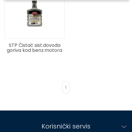
STP Čistač sist.dovoda
goriva kod benz.motora
400 ml
1
Korisnički servis