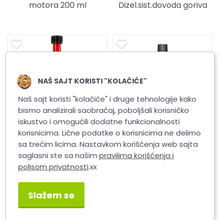
motora 200 ml
Dizel.sist.dovoda goriva
200 ml
NAŠ SAJT KORISTI "KOLAČIĆE"
Naš sajt koristi "kolačiće" i druge tehnologije kako
bismo analizirali saobraćaj, poboljšali korisničko
iskustvo i omogućili dodatne funkcionalnosti
korisnicima. Lične podatke o korisnicima ne delimo
sa trećim licima. Nastavkom korišćenja web sajta
STP Čistač dizni
STP Čistač
benz.motora 200 ml
benz.sist.dovoda goriva
saglasni ste sa našim
pravilima korišćenja i
200 ml
polisom privatnosti
.xx
Slažem se