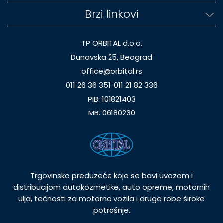
Brzi linkovi
TP ORBITAL d.o.o.
Dunavska 25, Beograd
office@orbital.rs
011 26 36 351, 011 21 82 336
PIB: 101821403
MB: 06180230
Trgovinsko preduzeće koje se bavi uvozom i
distribucijom autokozmetike, auto opreme, motornih
ulja, tečnosti za motorna vozila i druge robe široke
potrošnje.