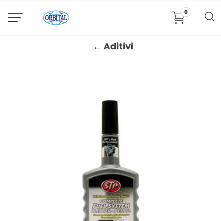
0
← Aditivi