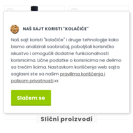
NAŠ SAJT KORISTI "KOLAČIĆE"
Naš sajt koristi "kolačiće" i druge tehnologije kako
bismo analizirali saobraćaj, poboljšali korisničko
iskustvo i omogućili dodatne funkcionalnosti
korisnicima. Lične podatke o korisnicima ne delimo
sa trećim licima. Nastavkom korišćenja web sajta
STP Čistač Dizel
STP Čistač kompl.dizel
saglasni ste sa našim
pravilima korišćenja i
Par.Filtera 200 ml
sist.dovoda goriva 400 ml
polisom privatnosti
.xx
Slažem se
Slični proizvodi