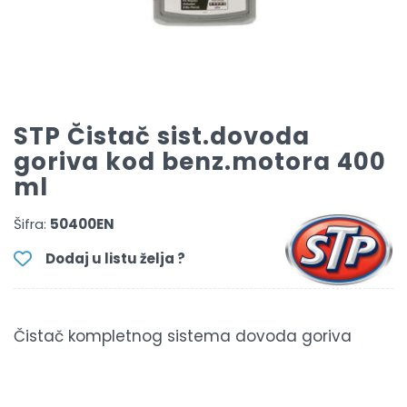
STP Čistač sist.dovoda
goriva kod benz.motora 400
ml
Šifra:
50400EN
Dodaj u listu želja ?
Čistač kompletnog sistema dovoda goriva