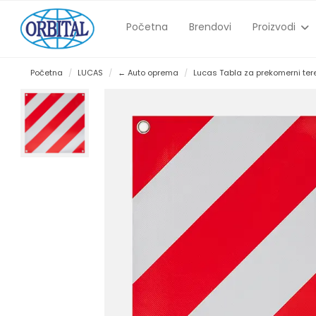
Početna
Brendovi
Proizvodi
Početna
LUCAS
← Auto oprema
Lucas Tabla za prekomerni ter