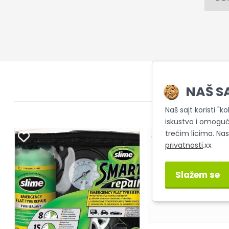
NAŠ S
Naš sajt koristi "k
iskustvo i omoguć
trećim licima. Na
privatnosti
.xx
Slažem se