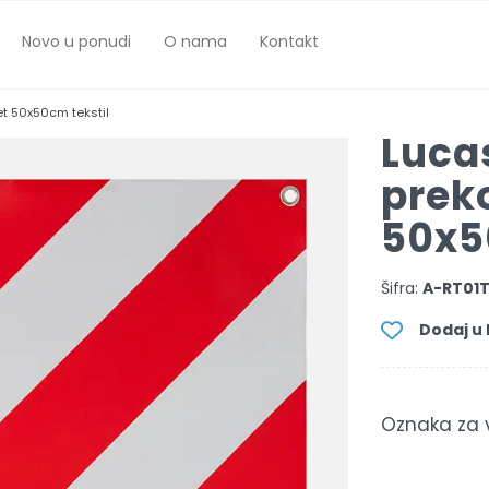
Novo u ponudi
O nama
Kontakt
et 50x50cm tekstil
Luca
prek
50x5
Šifra:
A-RT01
Dodaj u l
Oznaka za v