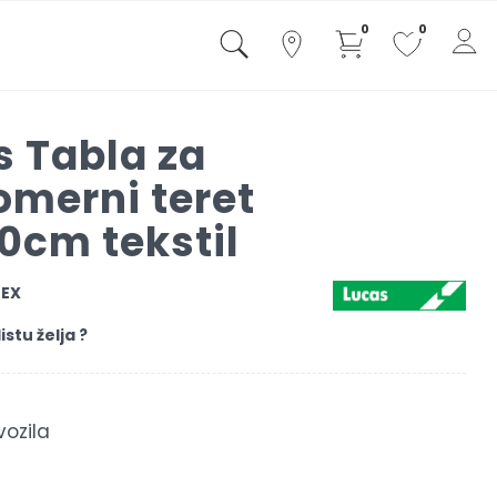
0
0
s Tabla za
omerni teret
0cm tekstil
TEX
istu želja ?
ozila