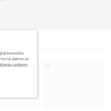
šali korisničko
cima ne delimo sa
išćenja i polisom