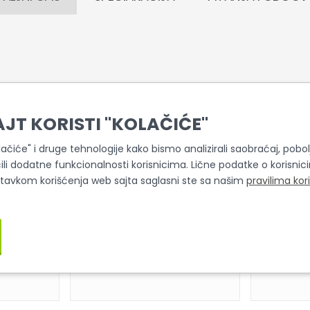
AJT KORISTI "KOLAČIĆE"
Slični proizvodi
olačiće" i druge tehnologije kako bismo analizirali saobraćaj, pobolj
ili dodatne funkcionalnosti korisnicima. Lične podatke o korisni
stavkom korišćenja web sajta saglasni ste sa našim
pravilima kor