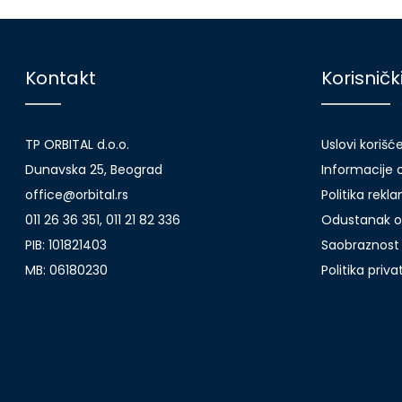
Kontakt
Korisničk
TP ORBITAL d.o.o.
Uslovi korišć
Dunavska 25, Beograd
Informacije o
office@orbital.rs
Politika rekl
011 26 36 351, 011 21 82 336
Odustanak o
PIB: 101821403
Saobraznost 
MB: 06180230
Politika priv