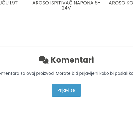
ČU 1.9T
AROSO ISPITIVAČ NAPONA 6-
AROSO KO
24V
Komentari
entara za ovaj proizvod. Morate biti prijavljeni kako bi poslali 
Prijavi se