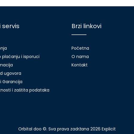
i servis
Brzi linkovi
enja
Početna
 plaćanju i isporuci
O nama
amacija
Kontakt
d ugovora
i Garancija
atnosti i zaštita podataka
Orbital doo ©. Sva prava zadržana 2026
Explicit