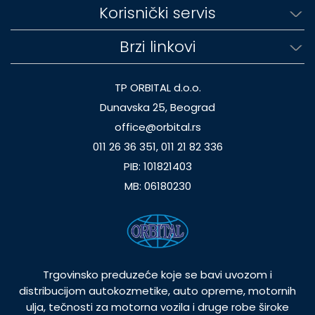
Korisnički servis
Brzi linkovi
TP ORBITAL d.o.o.
Dunavska 25, Beograd
office@orbital.rs
011 26 36 351, 011 21 82 336
PIB: 101821403
MB: 06180230
Trgovinsko preduzeće koje se bavi uvozom i
distribucijom autokozmetike, auto opreme, motornih
ulja, tečnosti za motorna vozila i druge robe široke