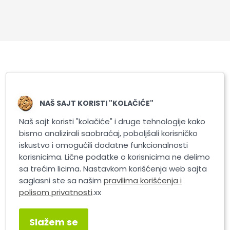
Slični proizvodi
NAŠ SAJT KORISTI "KOLAČIĆE"
Naš sajt koristi "kolačiće" i druge tehnologije kako
bismo analizirali saobraćaj, poboljšali korisničko
iskustvo i omogućili dodatne funkcionalnosti
korisnicima. Lične podatke o korisnicima ne delimo
sa trećim licima. Nastavkom korišćenja web sajta
saglasni ste sa našim
pravilima korišćenja i
polisom privatnosti
.xx
AROSO UŽE ZA VUČU 1.9T
Slažem se
SLIME SMART REPAIR KIT