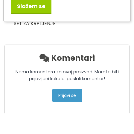
AROSO UŽE ZA VUČU 1.9T
Slažem se
SLIME SMART REPAIR KIT
SET ZA KRPLJENJE
PNEUMATIKA
Komentari
Nema komentara za ovaj proizvod. Morate biti
prijavljeni kako bi poslali komentar!
Prijavi se