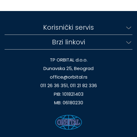
Korisnički servis
Brzi linkovi
TP ORBITAL d.o.o.
Dunavska 25, Beograd
office@orbital.rs
011 26 36 351, 011 21 82 336
PIB: 101821403
MB: 06180230