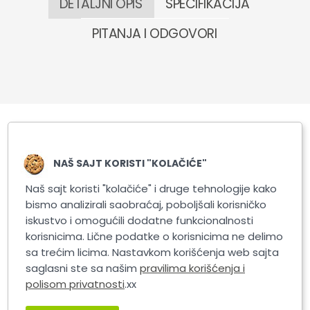
DETALJNI OPIS
SPECIFIKACIJA
PITANJA I ODGOVORI
Slični proizvodi
NAŠ SAJT KORISTI "KOLAČIĆE"
Naš sajt koristi "kolačiće" i druge tehnologije kako
bismo analizirali saobraćaj, poboljšali korisničko
iskustvo i omogućili dodatne funkcionalnosti
korisnicima. Lične podatke o korisnicima ne delimo
sa trećim licima. Nastavkom korišćenja web sajta
saglasni ste sa našim
pravilima korišćenja i
polisom privatnosti
.xx