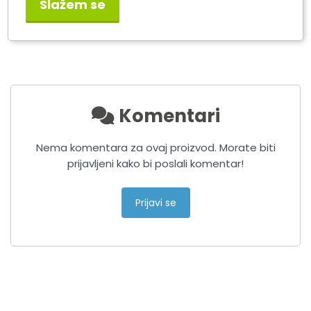
Slažem se
SLIME SMART REPAIR KIT
SET ZA KRPLJENJE
PNEUMATIKA
Komentari
Nema komentara za ovaj proizvod. Morate biti
prijavljeni kako bi poslali komentar!
Prijavi se