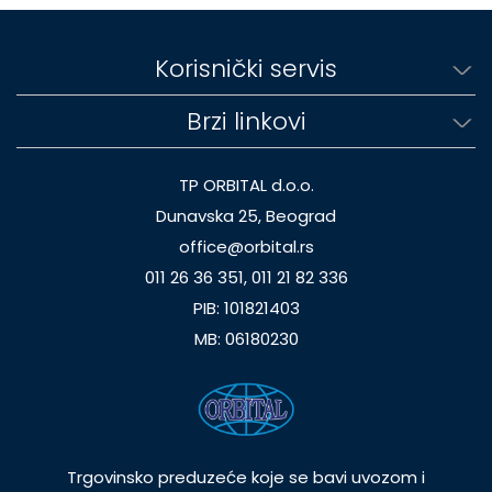
Korisnički servis
Brzi linkovi
TP ORBITAL d.o.o.
Dunavska 25, Beograd
office@orbital.rs
011 26 36 351, 011 21 82 336
PIB: 101821403
MB: 06180230
Trgovinsko preduzeće koje se bavi uvozom i