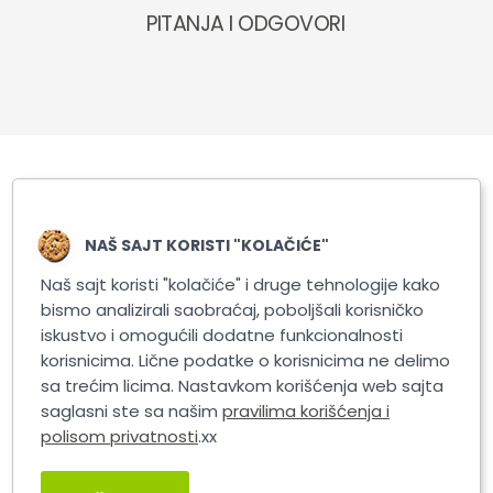
PITANJA I ODGOVORI
Slični proizvodi
NAŠ SAJT KORISTI "KOLAČIĆE"
Naš sajt koristi "kolačiće" i druge tehnologije kako
bismo analizirali saobraćaj, poboljšali korisničko
iskustvo i omogućili dodatne funkcionalnosti
korisnicima. Lične podatke o korisnicima ne delimo
sa trećim licima. Nastavkom korišćenja web sajta
saglasni ste sa našim
pravilima korišćenja i
polisom privatnosti
.xx
AROSO UŽE ZA VUČU 1.9T