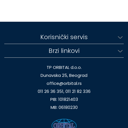
Korisnički servis
Brzi linkovi
TP ORBITAL d.o.o.
Dunavska 25, Beograd
office@orbital.rs
011 26 36 351, 011 21 82 336
PIB: 101821403
MB: 06180230