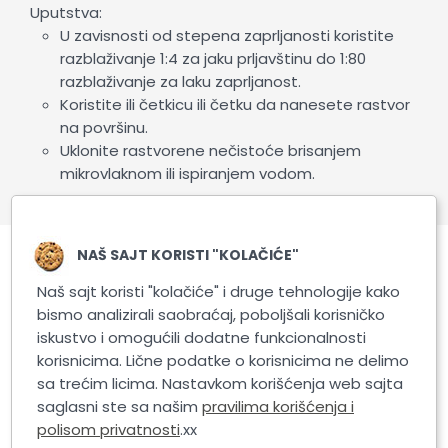
Uputstva:
U zavisnosti od stepena zaprljanosti koristite
razblaživanje 1:4 za jaku prljavštinu do 1:80
razblaživanje za laku zaprljanost.
Koristite ili četkicu ili četku da nanesete rastvor
na površinu.
Uklonite rastvorene nečistoće brisanjem
mikrovlaknom ili ispiranjem vodom.
NAŠ SAJT KORISTI "KOLAČIĆE"
Povezani proizvodi
Naš sajt koristi "kolačiće" i druge tehnologije kako
bismo analizirali saobraćaj, poboljšali korisničko
iskustvo i omogućili dodatne funkcionalnosti
korisnicima. Lične podatke o korisnicima ne delimo
sa trećim licima. Nastavkom korišćenja web sajta
saglasni ste sa našim
pravilima korišćenja i
polisom privatnosti
.xx