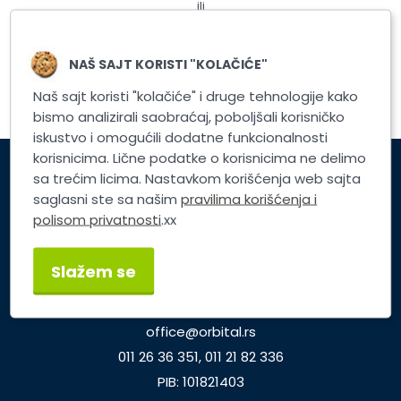
ili
Registrujte nalog
NAŠ SAJT KORISTI "KOLAČIĆE"
Naš sajt koristi "kolačiće" i druge tehnologije kako
bismo analizirali saobraćaj, poboljšali korisničko
iskustvo i omogućili dodatne funkcionalnosti
korisnicima. Lične podatke o korisnicima ne delimo
sa trećim licima. Nastavkom korišćenja web sajta
Korisnički servis
saglasni ste sa našim
pravilima korišćenja i
polisom privatnosti
.xx
Brzi linkovi
Slažem se
TP ORBITAL d.o.o.
Dunavska 25, Beograd
office@orbital.rs
011 26 36 351, 011 21 82 336
PIB: 101821403