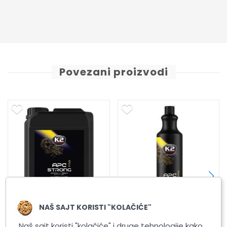
Povezani proizvodi
NAŠ SAJT KORISTI "KOLAČIĆE"
 APC STRONG PRO 5L
APC STRONG PRO 1L
K2 A
Naš sajt koristi "kolačiće" i druge tehnologije kako