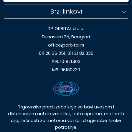
Brzi linkovi
TP ORBITAL d.o.o.
Dunavska 25, Beograd
office@orbital.rs
011 26 36 351, 011 21 82 336
PIB: 101821403
MB: 06180230
Trgovinsko preduzeće koje se bavi uvozom i
distribucijom autokozmetike, auto opreme, motornih
ulja, tečnosti za motorna vozila i druge robe široke
potrošnje.