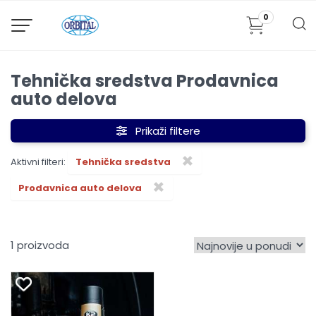
0
Tehnička sredstva Prodavnica
auto delova
Prikaži filtere
×
Aktivni filteri:
Tehnička sredstva
×
Prodavnica auto delova
1