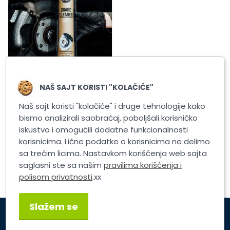
K2 BRAKE CLEANER 600ML
NAŠ SAJT KORISTI "KOLAČIĆE"
SPRAY
Naš sajt koristi "kolačiće" i druge tehnologije kako
bismo analizirali saobraćaj, poboljšali korisničko
iskustvo i omogućili dodatne funkcionalnosti
korisnicima. Lične podatke o korisnicima ne delimo
sa trećim licima. Nastavkom korišćenja web sajta
1
saglasni ste sa našim
pravilima korišćenja i
polisom privatnosti
.xx
Slažem se
Korisnički servis