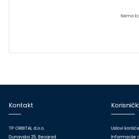
Nema kom
Kontakt
Korisničk
TP ORBITAL d.o.o.
Uslovi korišć
Dunavska 25, Beograd
Informacije o