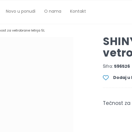
Novo u ponudi
O nama
Kontakt
ost za vetrobrane letnja 5L
SHIN
vetro
Šifra:
596526
Dodaj u l
Tečnost za