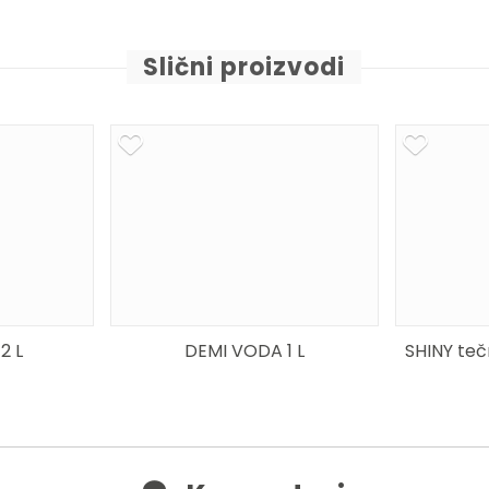
Slični proizvodi
2 L
DEMI VODA 1 L
SHINY teč