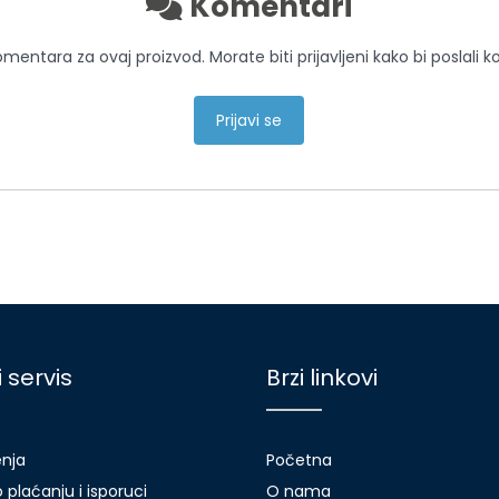
Komentari
entara za ovaj proizvod. Morate biti prijavljeni kako bi poslali 
Prijavi se
i servis
Brzi linkovi
enja
Početna
 plaćanju i isporuci
O nama