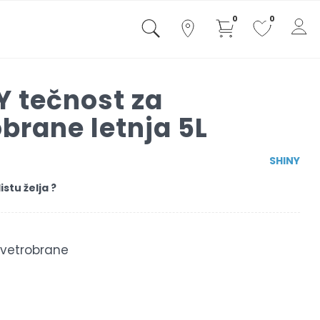
0
0
Y tečnost za
brane letnja 5L
SHINY
istu želja ?
 vetrobrane