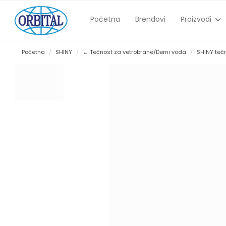
Početna
Brendovi
Proizvodi
Početna
SHINY
← Tečnost za vetrobrane/Demi voda
SHINY tečn