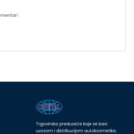
komentar!
Trgovinsko preduzeće koje se bavi
uvozom i distribucijom autokozmetike,