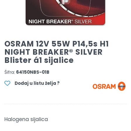
OSRAM 12V 55W P14,5s H1
NIGHT BREAKER® SILVER
Blister á1 sijalice
Šifra:
64150NBS-01B
Dodaj u listu želja ?
Halogena sijalica