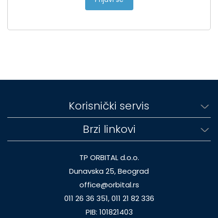
Korisnički servis
Brzi linkovi
TP ORBITAL d.o.o.
Dunavska 25, Beograd
office@orbital.rs
011 26 36 351, 011 21 82 336
PIB: 101821403