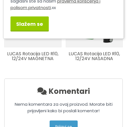
saglasni ste sa našim
pravilima korišćenja i
polisom privatnosti
.xx
Slažem se
LUCAS Rotacija LED R10,
LUCAS Rotacija LED R10,
12/24V MAGNETNA
12/24V NASADNA
Komentari
Nema komentara za ovaj proizvod. Morate biti
prijavljeni kako bi poslali komentar!
Prijavi se