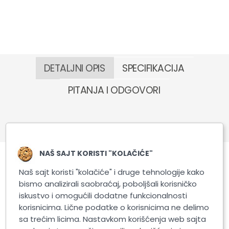
DETALJNI OPIS
SPECIFIKACIJA
PITANJA I ODGOVORI
NAŠ SAJT KORISTI "KOLAČIĆE"
Naš sajt koristi "kolačiće" i druge tehnologije kako
Slični proizvodi
bismo analizirali saobraćaj, poboljšali korisničko
iskustvo i omogućili dodatne funkcionalnosti
korisnicima. Lične podatke o korisnicima ne delimo
sa trećim licima. Nastavkom korišćenja web sajta