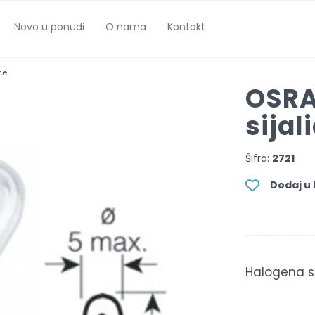
Novo u ponudi
O nama
Kontakt
ce
OSRA
sijal
Šifra:
2721
Dodaj u l
Halogena si