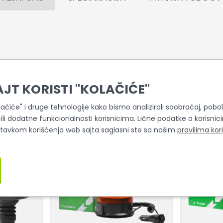
AJT KORISTI "KOLAČIĆE"
Slični proizvodi
olačiće" i druge tehnologije kako bismo analizirali saobraćaj, pobolj
ili dodatne funkcionalnosti korisnicima. Lične podatke o korisni
stavkom korišćenja web sajta saglasni ste sa našim
pravilima kor