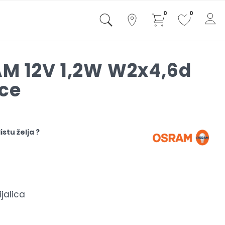
0
0
M 12V 1,2W W2x4,6d
ice
istu želja ?
jalica