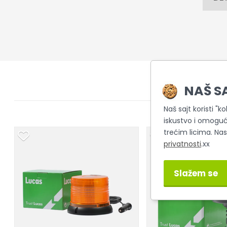
NAŠ S
Naš sajt koristi "k
iskustvo i omoguć
trećim licima. Na
privatnosti
.xx
Slažem se