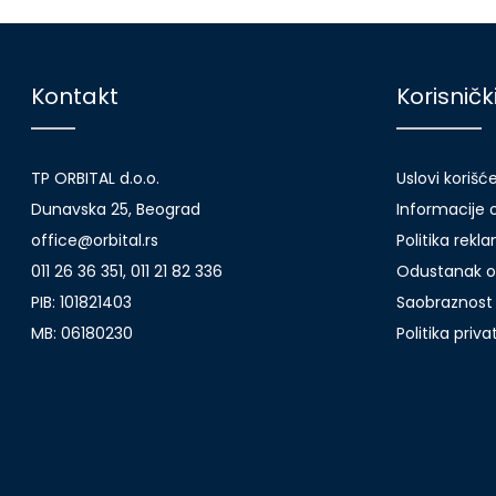
Kontakt
Korisničk
TP ORBITAL d.o.o.
Uslovi korišć
Dunavska 25, Beograd
Informacije o
office@orbital.rs
Politika rekl
011 26 36 351, 011 21 82 336
Odustanak o
PIB: 101821403
Saobraznost 
MB: 06180230
Politika priv