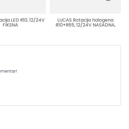
cija LED R10, 12/24V
LUCAS Rotacija halogena
FIKSNA
R10+R65, 12/24V NASADNA,
pogon preko zupcanika
komentar!