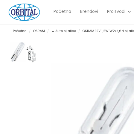
Početna
Brendovi
Proizvodi
Početna
OSRAM
← Auto sijalice
OSRAM 12V 1,2W W2x4,6d sijali