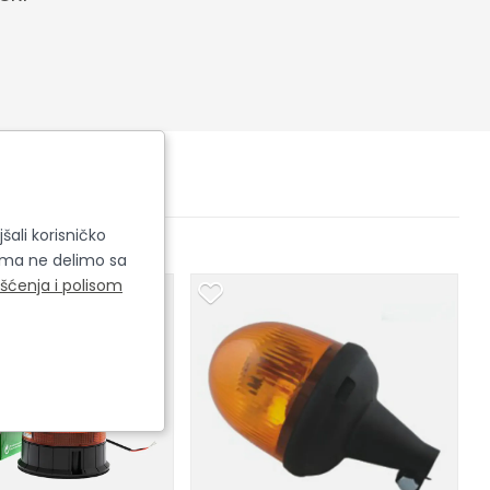
šali korisničko
cima ne delimo sa
išćenja i polisom