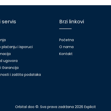
i servis
Brzi linkovi
enja
Početna
 plaćanju i isporuci
O nama
amacija
Kontakt
d ugovora
i Garancija
atnosti i zaštita podataka
Orbital doo ©. Sva prava zadržana 2026
Explicit