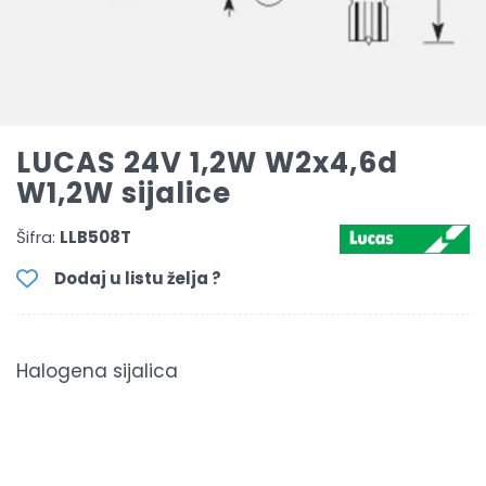
LUCAS 24V 1,2W W2x4,6d
W1,2W sijalice
Šifra:
LLB508T
Dodaj u listu želja ?
Halogena sijalica