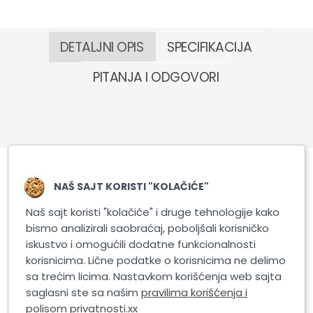
DETALJNI OPIS
SPECIFIKACIJA
PITANJA I ODGOVORI
NAŠ SAJT KORISTI "KOLAČIĆE"
Slični proizvodi
Naš sajt koristi "kolačiće" i druge tehnologije kako
bismo analizirali saobraćaj, poboljšali korisničko
iskustvo i omogućili dodatne funkcionalnosti
korisnicima. Lične podatke o korisnicima ne delimo
sa trećim licima. Nastavkom korišćenja web sajta
saglasni ste sa našim
pravilima korišćenja i
polisom privatnosti
.xx