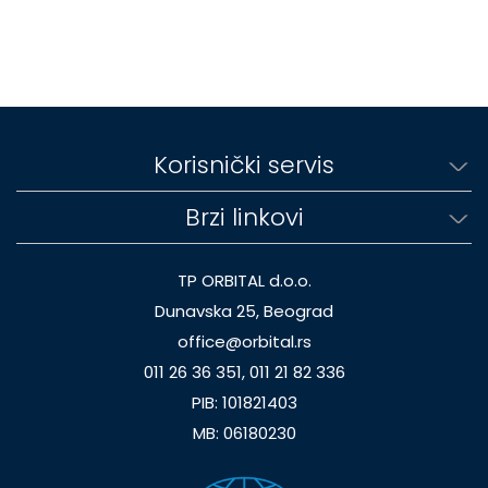
Korisnički servis
Brzi linkovi
TP ORBITAL d.o.o.
Dunavska 25, Beograd
office@orbital.rs
011 26 36 351, 011 21 82 336
PIB: 101821403
MB: 06180230