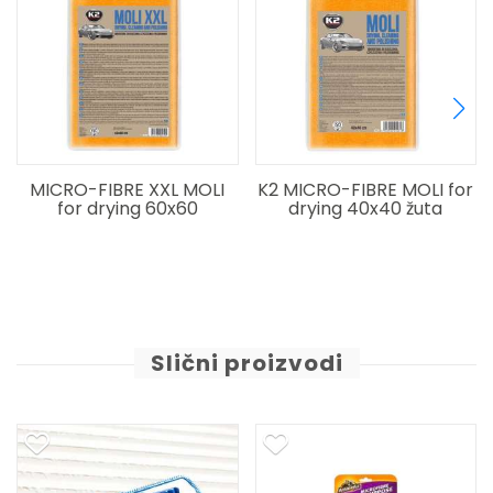
LI
K2 MICRO-FIBRE MOLI for
K2 MICRO-FIBRE OPTI fo
drying 40x40 žuta
windows and mirrors
40x40 blue
Slični proizvodi