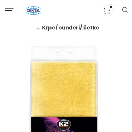
0
← Krpe/ sunđeri/ četke