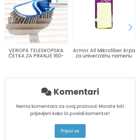
KA
Armor All Mikrofiber krpa
Armor All Mikrofiber
60-
za univerzalnu namenu
tkanina za stakla
A
Komentari
Nema komentara za ovaj proizvod. Morate biti
prijavljeni kako bi poslali komentar!
Prijavi se