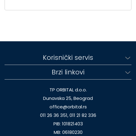
Korisnički servis
Brzi linkovi
TP ORBITAL d.o.o.
Dunavska 25, Beograd
office@orbital.rs
011 26 36 351, 011 21 82 336
PIB: 101821403
MB: 06180230