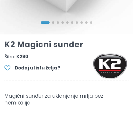
K2 Magicni sunđer
Šifra:
K290
Dodaj u listu želja ?
Magični sunđer za uklanjanje mrlja bez
hemikalija