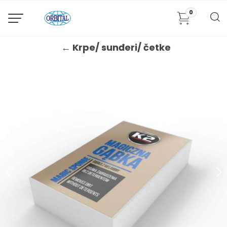
0
← Krpe/ sunđeri/ četke