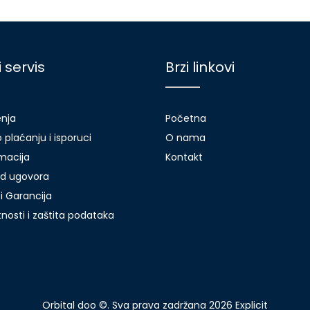
i servis
Brzi linkovi
enja
Početna
 plaćanju i isporuci
O nama
amacija
Kontakt
d ugovora
i Garancija
atnosti i zaštita podataka
Orbital doo ©. Sva prava zadržana 2026
Explicit