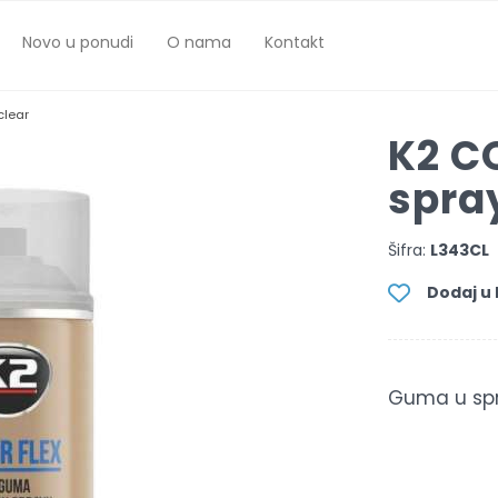
Novo u ponudi
O nama
Kontakt
clear
K2 C
spra
Šifra:
L343CL
Dodaj u l
Guma u spr