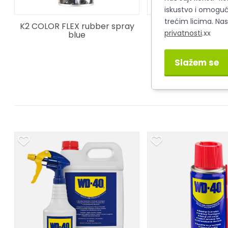
iskustvo i omoguć
trećim licima. Na
K2 COLOR FLEX rubber spray
K2 COLOR FLEX rub
privatnosti
.xx
blue
red
Slažem se