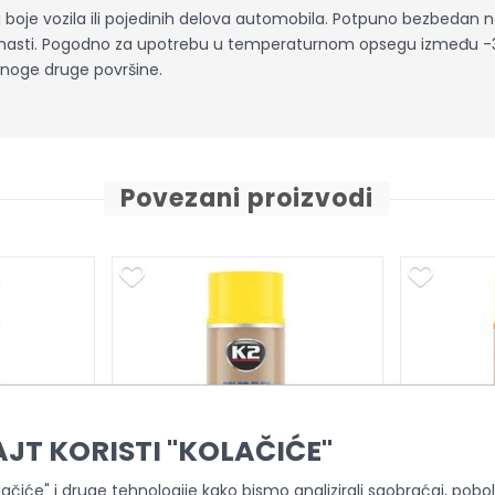
je vozila ili pojedinih delova automobila. Potpuno bezbedan n
lja i masti. Pogodno za upotrebu u temperaturnom opsegu između -
 mnoge druge površine.
Povezani proizvodi
AJT KORISTI "KOLAČIĆE"
olačiće" i druge tehnologije kako bismo analizirali saobraćaj, pobolj