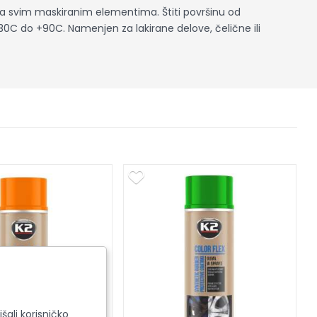
a svim maskiranim elementima. Štiti površinu od
30C do +90C. Namenjen za lakirane delove, čelične ili
šali korisničko