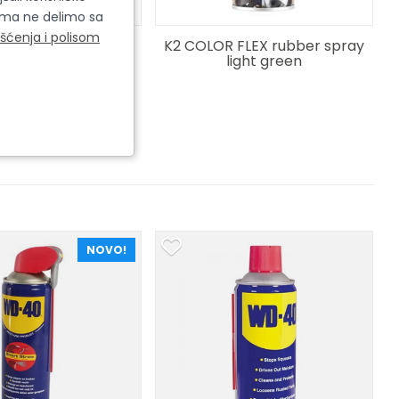
cima ne delimo sa
išćenja i polisom
 FLEX rubber spray
K2 COLOR FLEX rubber spray
orange
light green
NOVO!