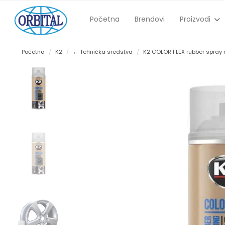
Početna
Brendovi
Proizvodi
Početna
K2
← Tehnička sredstva
K2 COLOR FLEX rubber spray 