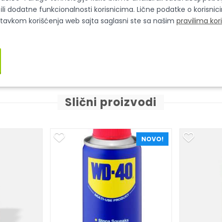
ili dodatne funkcionalnosti korisnicima. Lične podatke o korisni
stavkom korišćenja web sajta saglasni ste sa našim
pravilima kor
ber spray
K2 COLOR FLEX rubber spray
K2 COLOR
yellow
Slični proizvodi
NOVO!