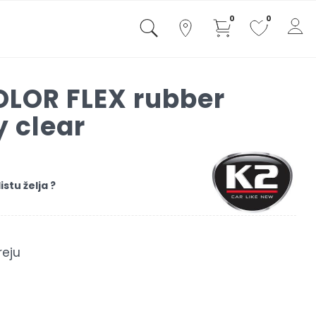
0
0
OLOR FLEX rubber
y clear
istu želja ?
eju