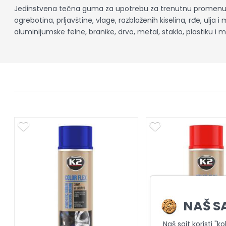
Jedinstvena tečna guma za upotrebu za trenutnu promenu bo
ogrebotina, prljavštine, vlage, razblaženih kiselina, rđe, u
aluminijumske felne, branike, drvo, metal, staklo, plastiku i
NAŠ S
Naš sajt koristi "k