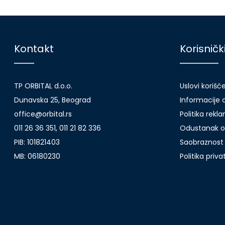
Kontakt
Korisničk
TP ORBITAL d.o.o.
Uslovi korišć
Dunavska 25, Beograd
Informacije o
office@orbital.rs
Politika rekl
011 26 36 351, 011 21 82 336
Odustanak o
PIB: 101821403
Saobraznost 
MB: 06180230
Politika priv