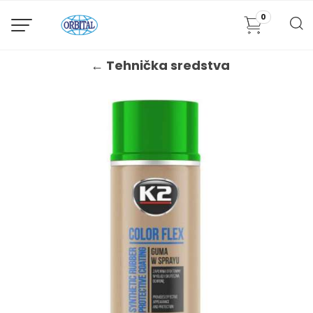
0
← Tehnička sredstva