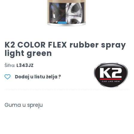
K2 COLOR FLEX rubber spray
light green
Šifra:
L343JZ
Dodaj u listu želja ?
Guma u spreju