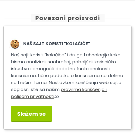
Povezani proizvodi
NAŠ SAJT KORISTI "KOLAČIĆE"
Naš sajt koristi "kolačiće" i druge tehnologije kako
bismo analizirali saobraćaj, poboljšali korisničko
iskustvo i omogućili dodatne funkcionalnosti
korisnicima. Lične podatke o korisnicima ne delimo
sa trećim licima. Nastavkom korišćenja web sajta
saglasni ste sa našim
pravilima korišćenja i
polisom privatnosti
.xx
K2 COLOR FLEX rubber
K2 COLOR FLEX rubber
spray blue
spray red
Slažem se