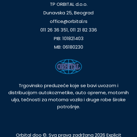
TP ORBITAL d.o.o.
Dunavska 25, Beograd
office@orbital.rs
011 26 36 351, 011 21 82 336
PIB: 101821403
MB: 06180230
Trgovinsko preduzeće koje se bavi uvozom i
distribucijom autokozmetike, auto opreme, motornih
ulja, tečnosti za motorna vozila i druge robe široke
potrošnje.
Orbital doo ©. Sva prava zadržana 2026
Explicit