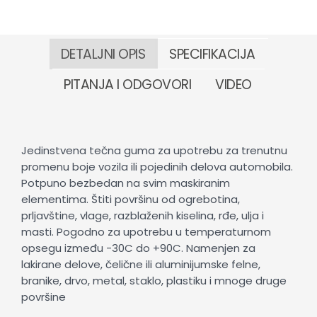
DETALJNI OPIS
SPECIFIKACIJA
PITANJA I ODGOVORI
VIDEO
Jedinstvena tečna guma za upotrebu za trenutnu
promenu boje vozila ili pojedinih delova automobila.
Potpuno bezbedan na svim maskiranim
elementima. Štiti površinu od ogrebotina,
prljavštine, vlage, razblaženih kiselina, rđe, ulja i
masti. Pogodno za upotrebu u temperaturnom
opsegu između -30C do +90C. Namenjen za
lakirane delove, čelične ili aluminijumske felne,
branike, drvo, metal, staklo, plastiku i mnoge druge
površine