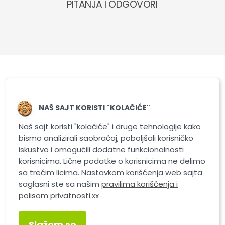
PITANJA I ODGOVORI
Slični proizvodi
NAŠ SAJT KORISTI "KOLAČIĆE"
Naš sajt koristi "kolačiće" i druge tehnologije kako
bismo analizirali saobraćaj, poboljšali korisničko
iskustvo i omogućili dodatne funkcionalnosti
korisnicima. Lične podatke o korisnicima ne delimo
sa trećim licima. Nastavkom korišćenja web sajta
saglasni ste sa našim
pravilima korišćenja i
polisom privatnosti
.xx
Slažem se