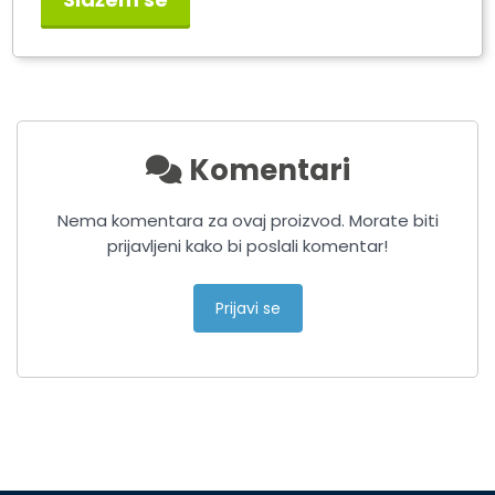
LUCAS Rotacija LED R10,
LUCAS Rotacija LED R10,
12/24V MAGNETNA
12/24V NASADNA
Komentari
Nema komentara za ovaj proizvod. Morate biti
prijavljeni kako bi poslali komentar!
Prijavi se