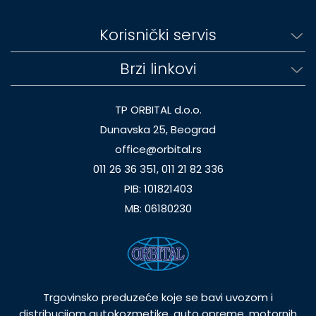
Korisnički servis
Brzi linkovi
TP ORBITAL d.o.o.
Dunavska 25, Beograd
office@orbital.rs
011 26 36 351, 011 21 82 336
PIB: 101821403
MB: 06180230
Trgovinsko preduzeće koje se bavi uvozom i
distribucijom autokozmetike, auto opreme, motornih