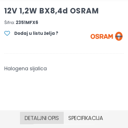
12V 1,2W BX8,4d OSRAM
Šifra:
2351MFX6
Dodaj u listu želja ?
Halogena sijalica
DETALJNI OPIS
SPECIFIKACIJA