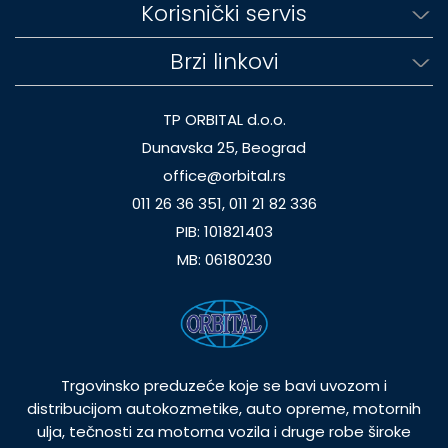
Korisnički servis
Brzi linkovi
TP ORBITAL d.o.o.
Dunavska 25, Beograd
office@orbital.rs
011 26 36 351, 011 21 82 336
PIB: 101821403
MB: 06180230
Trgovinsko preduzeće koje se bavi uvozom i
distribucijom autokozmetike, auto opreme, motornih
ulja, tečnosti za motorna vozila i druge robe široke