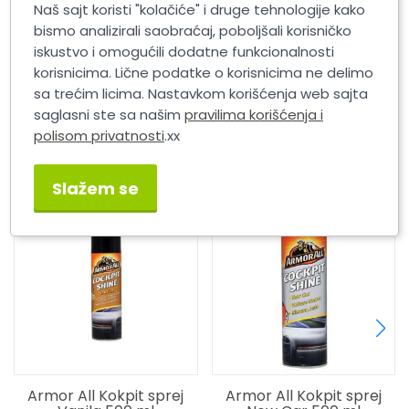
Naš sajt koristi "kolačiće" i druge tehnologije kako
750ML FAHREN
bismo analizirali saobraćaj, poboljšali korisničko
iskustvo i omogućili dodatne funkcionalnosti
korisnicima. Lične podatke o korisnicima ne delimo
sa trećim licima. Nastavkom korišćenja web sajta
saglasni ste sa našim
pravilima korišćenja i
polisom privatnosti
.xx
Slični proizvodi
Slažem se
Armor All Kokpit sprej
Armor All Kokpit sprej