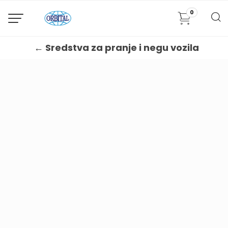
0
← Sredstva za pranje i negu vozila