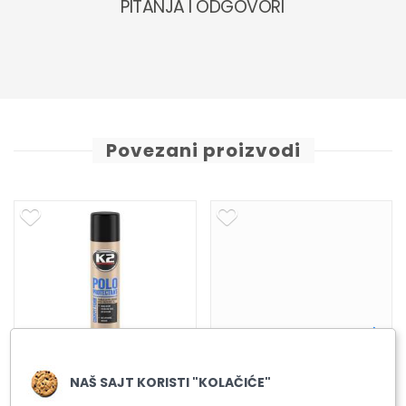
PITANJA I ODGOVORI
Povezani proizvodi
POLO PROTECTANT
770ML – GREEN TEA
NAŠ SAJT KORISTI "KOLAČIĆE"
K2 POLO PROTECTANT