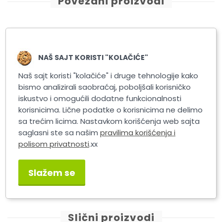
Povezani proizvodi
NAŠ SAJT KORISTI "KOLAČIĆE"
Naš sajt koristi "kolačiće" i druge tehnologije kako
bismo analizirali saobraćaj, poboljšali korisničko
iskustvo i omogućili dodatne funkcionalnosti
korisnicima. Lične podatke o korisnicima ne delimo
sa trećim licima. Nastavkom korišćenja web sajta
saglasni ste sa našim
pravilima korišćenja i
Masner Ključ za filter ulja
Masner Ključ za filter ulja
polisom privatnosti
.xx
102-111mm
83-98mm
Slažem se
Slični proizvodi