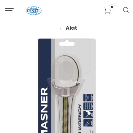
0
← Alat