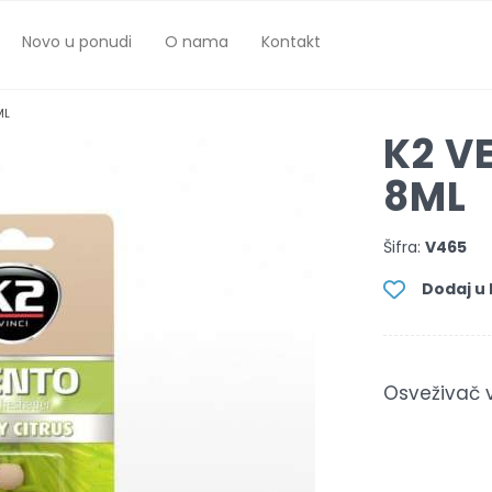
Novo u ponudi
O nama
Kontakt
ML
K2 VE
8ML
Šifra:
V465
Dodaj u l
Osveživač v