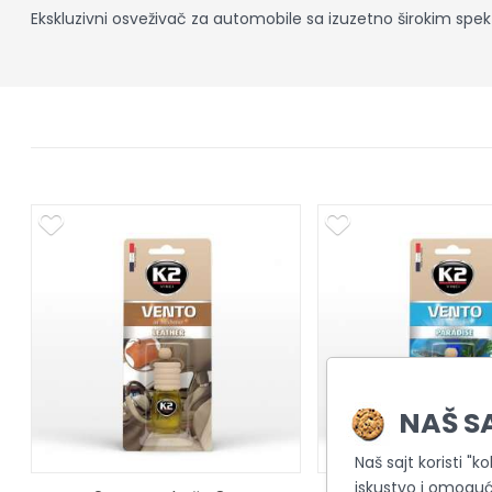
Ekskluzivni osveživač za automobile sa izuzetno širokim spe
NAŠ S
Naš sajt koristi "k
iskustvo i omoguć