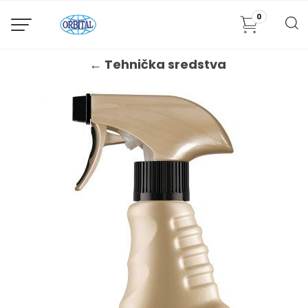
0
← Tehnička sredstva