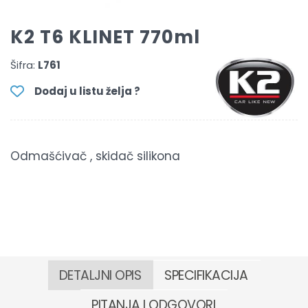
K2 T6 KLINET 770ml
Šifra:
L761
Dodaj u listu želja ?
Odmašćivač , skidač silikona
DETALJNI OPIS
SPECIFIKACIJA
PITANJA I ODGOVORI