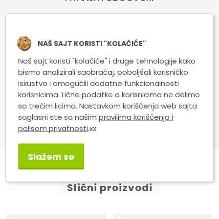
Tečnost za odmašćivanje i čišćenje boje pre
NAŠ SAJT KORISTI "KOLAČIĆE"
nanošenja voska i zaptivača. Garantuje bolju vezu
Naš sajt koristi "kolačiće" i druge tehnologije kako
sloja voska sa zahvaćenom površinom zbog čega
bismo analizirali saobraćaj, poboljšali korisničko
se sloj održava znatno duže. Savršeno uklanja
iskustvo i omogućili dodatne funkcionalnosti
ostatke paste za poliranje i stoga je savršeno
korisnicima. Lične podatke o korisnicima ne delimo
pogodan za proveru stvarnog stanja boje tokom i
sa trećim licima. Nastavkom korišćenja web sajta
nakon njenog poliranja, npr. uz upotrebu kontrole
saglasni ste sa našim
pravilima korišćenja i
svetla. Potpuno je bezbedan za sve i sve vrste boja
polisom privatnosti
.xx
za plastične, gumene i staklene komponente.
Slažem se
Slični proizvodi