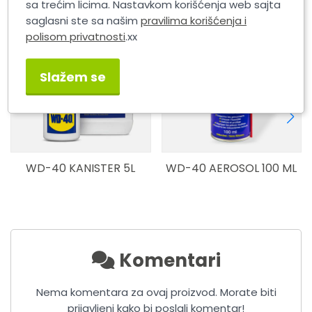
sa trećim licima. Nastavkom korišćenja web sajta
saglasni ste sa našim
pravilima korišćenja i
polisom privatnosti
.xx
Slažem se
WD-40 KANISTER 5L
WD-40 AEROSOL 100 ML
Komentari
Nema komentara za ovaj proizvod. Morate biti
prijavljeni kako bi poslali komentar!