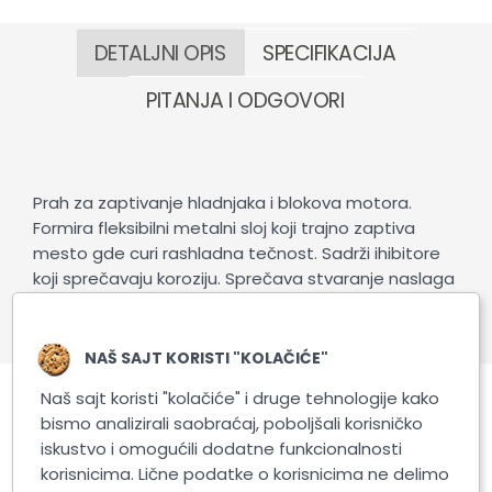
DETALJNI OPIS
SPECIFIKACIJA
PITANJA I ODGOVORI
Prah za zaptivanje hladnjaka i blokova motora.
Formira fleksibilni metalni sloj koji trajno zaptiva
mesto gde curi rashladna tečnost. Sadrži ihibitore
koji sprečavaju koroziju. Sprečava stvaranje naslaga
kamenca i ne zapušava rashladni sistem. Deluje
brzo i efikasno.
NAŠ SAJT KORISTI "KOLAČIĆE"
Naš sajt koristi "kolačiće" i druge tehnologije kako
bismo analizirali saobraćaj, poboljšali korisničko
Slični proizvodi
iskustvo i omogućili dodatne funkcionalnosti
korisnicima. Lične podatke o korisnicima ne delimo