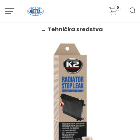
0
← Tehnička sredstva