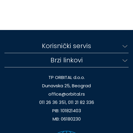
Korisnički servis
Brzi linkovi
TP ORBITAL d.o.o.
Dunavska 25, Beograd
office@orbital.rs
011 26 36 351, 011 21 82 336
PIB: 101821403
MB: 06180230