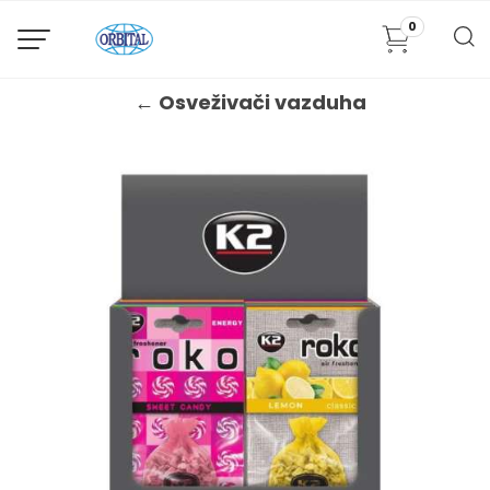
0
← Osveživači vazduha