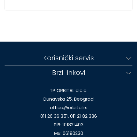
Korisnički servis
Brzi linkovi
TP ORBITAL d.o.o.
Dunavska 25, Beograd
office@orbital.rs
011 26 36 351, 011 21 82 336
PIB: 101821403
MB: 06180230