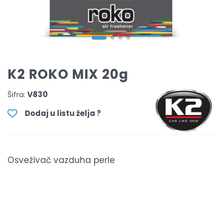
K2 ROKO MIX 20g
Šifra:
V830
Dodaj u listu želja ?
Osveživač vazduha perle