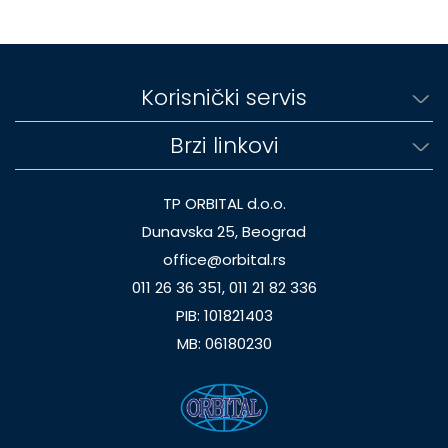
Korisnički servis
Brzi linkovi
TP ORBITAL d.o.o.
Dunavska 25, Beograd
office@orbital.rs
011 26 36 351, 011 21 82 336
PIB: 101821403
MB: 06180230