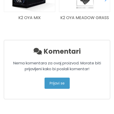
OYA MIX
K2 OYA MEADOW GRASS
K2 OYA S
Komentari
Nema komentara za ovaj proizvod. Morate biti
prijavljeni kako bi poslali komentar!
Prijavi se