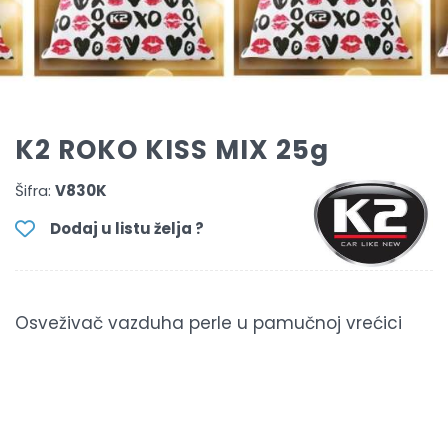
K2 ROKO KISS MIX 25g
Šifra:
V830K
Dodaj u listu želja ?
Osveživač vazduha perle u pamučnoj vrećici