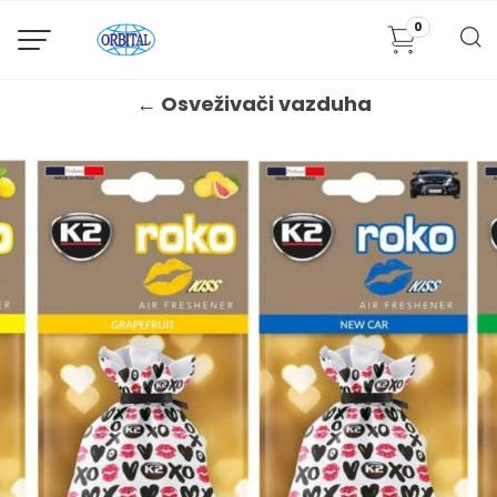
0
← Osveživači vazduha