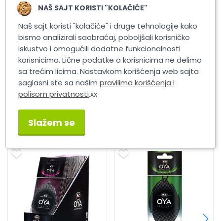
NAŠ SAJT KORISTI "KOLAČIĆE"
Naš sajt koristi "kolačiće" i druge tehnologije kako
bismo analizirali saobraćaj, poboljšali korisničko
 Vanila 25g
K2 ROKO KISS Limun 25g
K2 ROKO KISS G
25g
iskustvo i omogućili dodatne funkcionalnosti
korisnicima. Lične podatke o korisnicima ne delimo
sa trećim licima. Nastavkom korišćenja web sajta
saglasni ste sa našim
pravilima korišćenja i
polisom privatnosti
.xx
Slični proizvodi
Slažem se