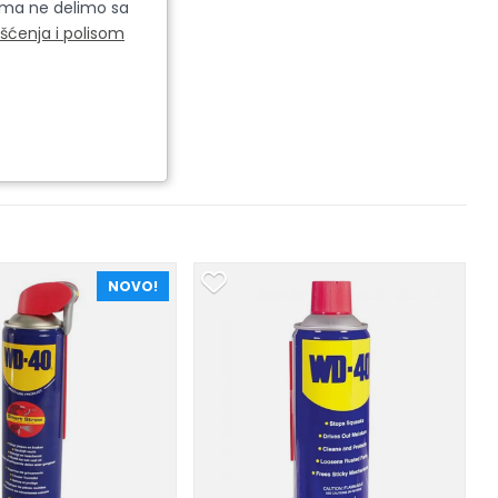
cima ne delimo sa
išćenja i polisom
NOVO!