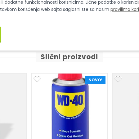
ili dodatne funkcionalnosti korisnicima. Lične podatke o korisni
stavkom korišćenja web sajta saglasni ste sa našim
pravilima kor
Slični proizvodi
NOVO!