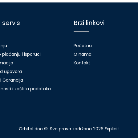
i servis
Brzi linkovi
enja
Početna
 plaćanju i isporuci
O nama
amacija
Kontakt
d ugovora
i Garancija
atnosti i zaštita podataka
Orbital doo ©. Sva prava zadržana 2026
Explicit