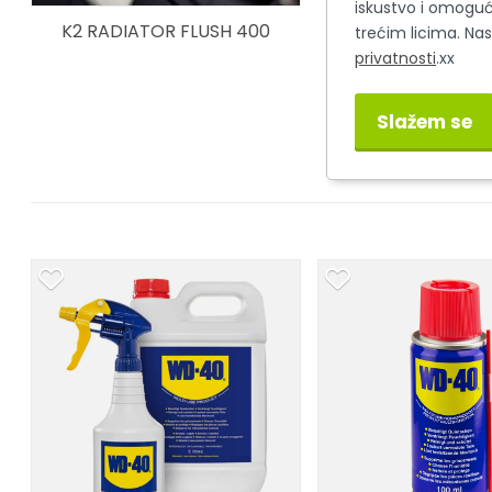
iskustvo i omoguć
K2 RADIATOR FLUSH 400
trećim licima. Na
privatnosti
.xx
Slažem se