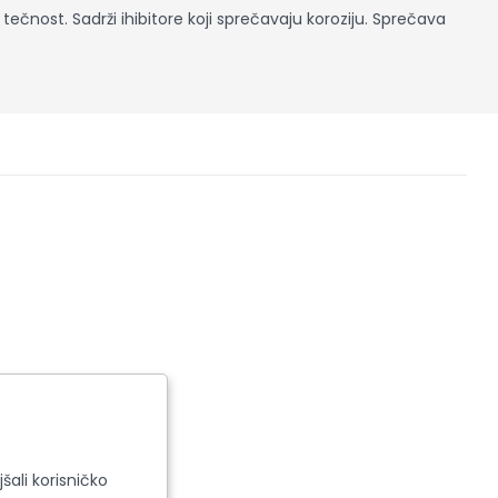
tečnost. Sadrži ihibitore koji sprečavaju koroziju. Sprečava
šali korisničko