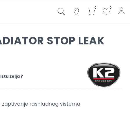
0
0
ADIATOR STOP LEAK
istu želja ?
a zaptivanje rashladnog sistema