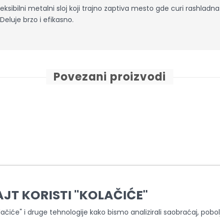
sibilni metalni sloj koji trajno zaptiva mesto gde curi rashladna 
eluje brzo i efikasno.
Povezani proizvodi
AJT KORISTI "KOLAČIĆE"
olačiće" i druge tehnologije kako bismo analizirali saobraćaj, pobolj