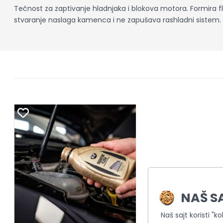
Tečnost za zaptivanje hladnjaka i blokova motora. Formira flek
stvaranje naslaga kamenca i ne zapušava rashladni sistem. D
NAŠ S
Naš sajt koristi "k