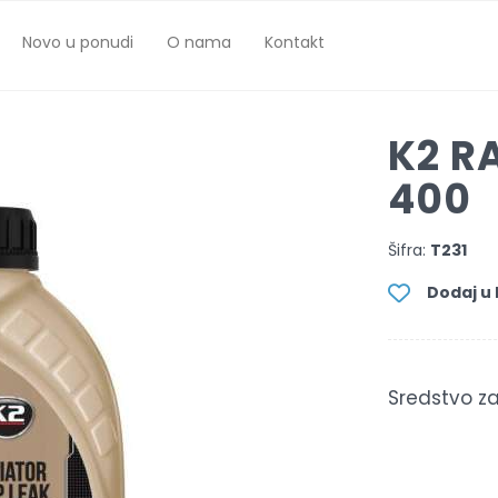
Novo u ponudi
O nama
Kontakt
K2 R
400
Šifra:
T231
Dodaj u l
Sredstvo z