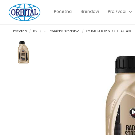
Početna
Brendovi
Proizvodi
Početna
K2
← Tehnička sredstva
K2 RADIATOR STOP LEAK 400