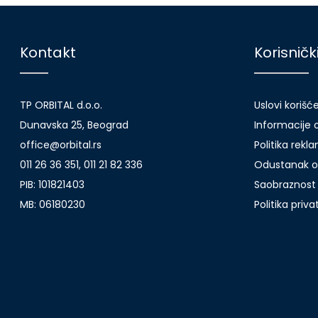
Kontakt
Korisničk
TP ORBITAL d.o.o.
Uslovi korišć
Dunavska 25, Beograd
Informacije o
office@orbital.rs
Politika rekl
011 26 36 351, 011 21 82 336
Odustanak o
PIB: 101821403
Saobraznost 
MB: 06180230
Politika priv