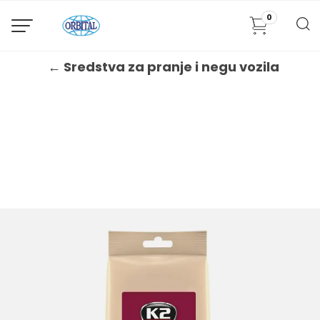
0
← Sredstva za pranje i negu vozila