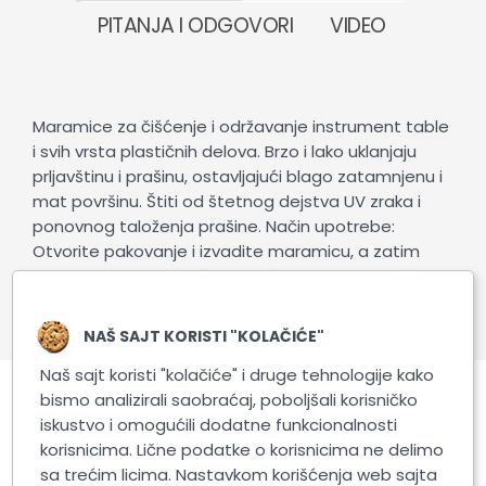
PITANJA I ODGOVORI
VIDEO
Maramice za čišćenje i održavanje instrument table
i svih vrsta plastičnih delova. Brzo i lako uklanjaju
prljavštinu i prašinu, ostavljajući blago zatamnjenu i
mat površinu. Štiti od štetnog dejstva UV zraka i
ponovnog taloženja prašine. Način upotrebe:
Otvorite pakovanje i izvadite maramicu, a zatim
dobro zatvorite. Obrišite površinu koju treba očistiti,
ako je potrebno, ponovite to. Pustite da se površina
osuši.
NAŠ SAJT KORISTI "KOLAČIĆE"
Naš sajt koristi "kolačiće" i druge tehnologije kako
bismo analizirali saobraćaj, poboljšali korisničko
Povezani proizvodi
iskustvo i omogućili dodatne funkcionalnosti
korisnicima. Lične podatke o korisnicima ne delimo
sa trećim licima. Nastavkom korišćenja web sajta