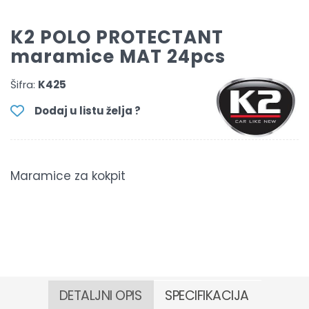
K2 POLO PROTECTANT
maramice MAT 24pcs
Šifra:
K425
Dodaj u listu želja ?
Maramice za kokpit
DETALJNI OPIS
SPECIFIKACIJA