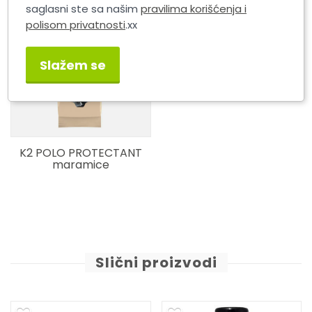
saglasni ste sa našim
pravilima korišćenja i
polisom privatnosti
.xx
Slažem se
K2 POLO PROTECTANT
maramice
Slični proizvodi