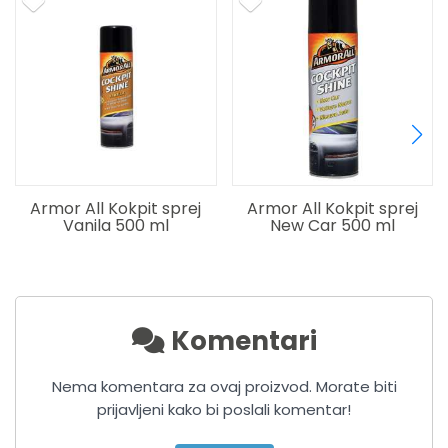
 All Kokpit sprej
Armor All Kokpit sprej
Maramice
anila 500 ml
New Car 500 ml
negu k
Komentari
Nema komentara za ovaj proizvod. Morate biti
prijavljeni kako bi poslali komentar!