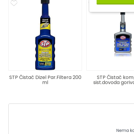
STP Čistač Dizel Par.Filtera 200
STP Čistač komp
ml
sist.dovoda goriv
Nema kom