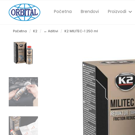
Početna
Brendovi
Proizvodi
Početna
K2
← Aditivi
K2 MILITEC-1 250 ml