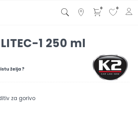
0
0
ILITEC-1 250 ml
istu želja ?
ditiv za gorivo