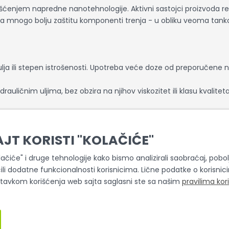
orišćenjem napredne nanotehnologije. Aktivni sastojci proizvoda 
nogo bolju zaštitu komponenti trenja - u obliku veoma tankog i 
ulja ili stepen istrošenosti. Upotreba veće doze od preporučene 
auličnim uljima, bez obzira na njihov viskozitet ili klasu kval
, uklj. motori sa mokrim kvačilom.
AJT KORISTI "KOLAČIĆE"
olačiće" i druge tehnologije kako bismo analizirali saobraćaj, pobolj
ili dodatne funkcionalnosti korisnicima. Lične podatke o korisni
stavkom korišćenja web sajta saglasni ste sa našim
pravilima kor
Slični proizvodi