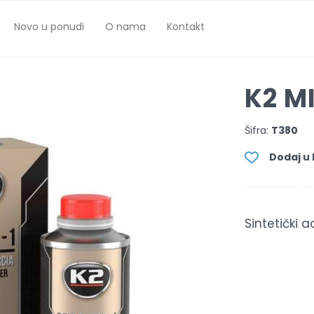
Novo u ponudi
O nama
Kontakt
K2 M
Šifra:
T380
Dodaj u l
Sintetički a