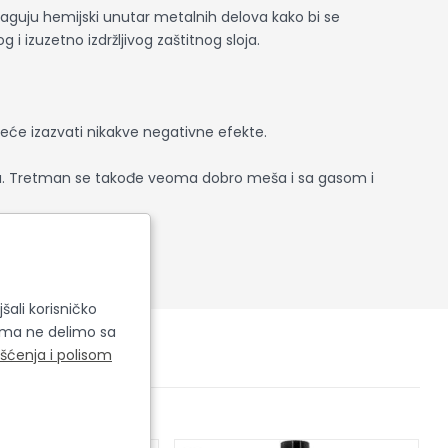
reaguju hemijski unutar metalnih delova kako bi se
izuzetno izdržljivog zaštitnog sloja.
neće izazvati nikakve negativne efekte.
iteta. Tretman se takođe veoma dobro meša i sa gasom i
šali korisničko
cima ne delimo sa
išćenja i polisom