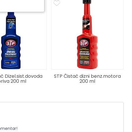
č Dizel.sist.dovoda
STP Čistač dizni benz.motora
riva 200 ml
200 ml
komentar!