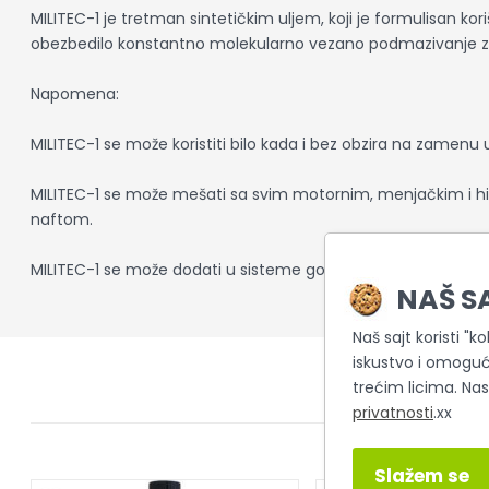
MILITEC-1 je tretman sintetičkim uljem, koji je formulisan k
obezbedilo konstantno molekularno vezano podmazivanje za m
Napomena:
MILITEC-1 se može koristiti bilo kada i bez obzira na zamenu 
MILITEC-1 se može mešati sa svim motornim, menjačkim i hidr
naftom.
MILITEC-1 se može dodati u sisteme goriva benzinskih motora
NAŠ S
Naš sajt koristi "k
iskustvo i omoguć
trećim licima. Na
privatnosti
.xx
Slažem se