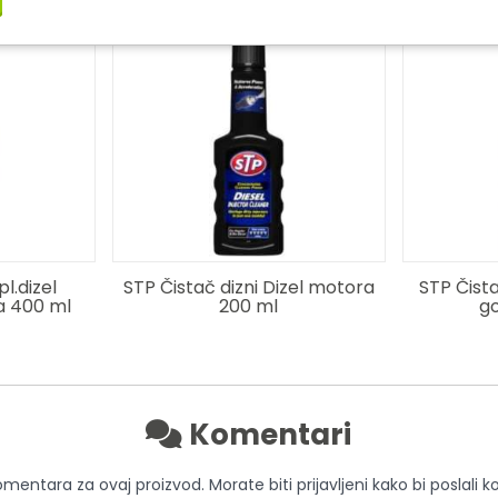
l.dizel
STP Čistač dizni Dizel motora
STP Čista
a 400 ml
200 ml
go
Komentari
entara za ovaj proizvod. Morate biti prijavljeni kako bi poslali 