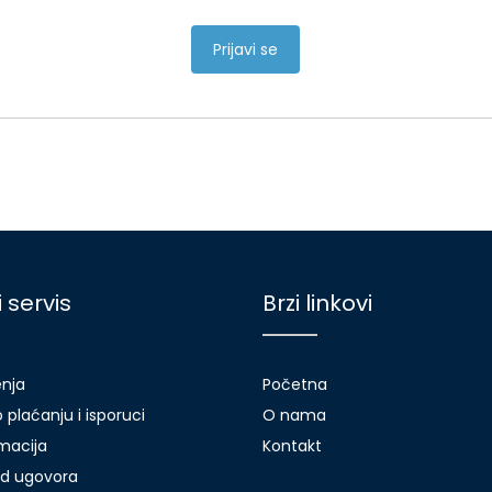
Prijavi se
i servis
Brzi linkovi
enja
Početna
 plaćanju i isporuci
O nama
amacija
Kontakt
d ugovora