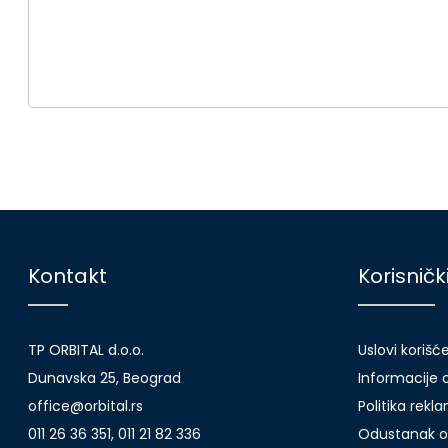
Kontakt
Korisničk
TP ORBITAL d.o.o.
Uslovi korišć
Dunavska 25, Beograd
Informacije o
office@orbital.rs
Politika rekl
011 26 36 351, 011 21 82 336
Odustanak o